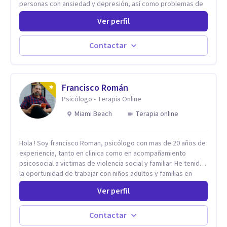
personas con ansiedad y depresión, así como problemas de
conducta y comportamiento. Desarrollo de personas
Ver perfil
maximizando su potencial y elevando su desempeño.
Estableciendo metas a corto y largo plazo, es vital para la
vida de cada uno tener su propia vision.
Contactar
Francisco Román
Psicólogo - Terapia Online
Miami Beach
Terapia online
Hola ! Soy francisco Roman, psicólogo con mas de 20 años de
experiencia, tanto en clinica como en acompañamiento
psicosocial a victimas de violencia social y familiar. He tenido
la oportunidad de trabajar con niños adultos y familias en
todos los espacios y esto me ha dado un una variedad de
Ver perfil
aprendizajes que ahora pongo a tu disposicion. En la
actualidad puedo atenderte de manera presencial y/o virtual,
de lunes a sabado. el costo de cada sesión lo acordamos en
Contactar
el primer contacto