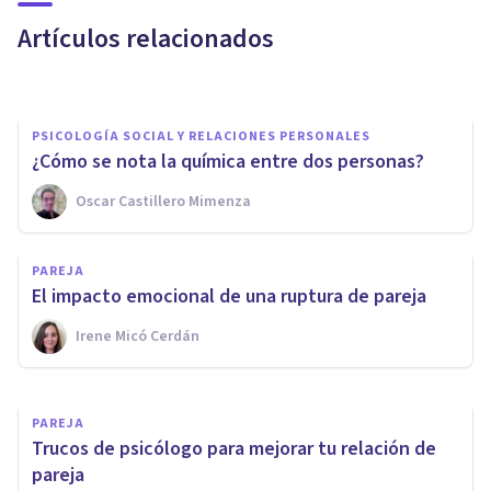
es)
Artículos relacionados
Juan Armando Corbin
PSICOLOGÍA SOCIAL Y RELACIONES PERSONALES
¿Cómo se nota la química entre dos personas?
SEXOLOGÍA
Oscar Castillero Mimenza
Deseo sexual: ¿qué elementos
físicos y psicológicos influyen
PAREJA
en él?
El impacto emocional de una ruptura de pareja
Irene Micó Cerdán
José Martín Del Pliego
PAREJA
Trucos de psicólogo para mejorar tu relación de
pareja