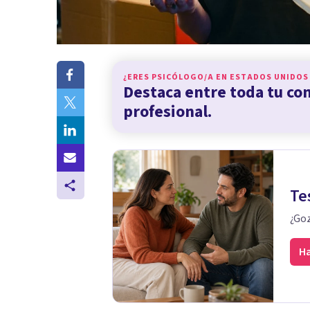
¿ERES PSICÓLOGO/A EN
ESTADOS UNIDOS
Destaca entre toda tu c
profesional.
Te
¿Goz
Ha