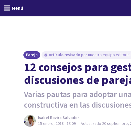
Menú
Pareja
Artículo revisado
por nuestro equipo editorial
12 consejos para ges
discusiones de parej
Varias pautas para adoptar una
constructiva en las discusiones
Isabel Rovira Salvador
15 enero, 2018 - 13:09
— Actualizado
20 septiembre, 2