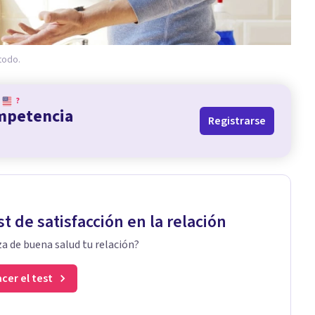
todo.
?
ompetencia
Registrarse
st de satisfacción en la relación
a de buena salud tu relación?
cer el test