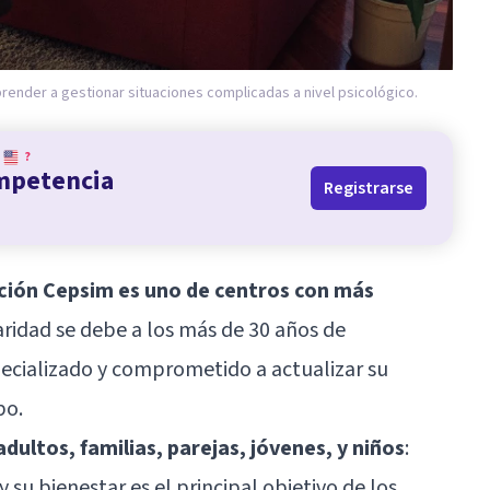
render a gestionar situaciones complicadas a nivel psicológico.
?
ompetencia
Registrarse
ación Cepsim es uno de centros con más
aridad se debe a los más de 30 años de
ecializado y comprometido a actualizar su
po.
adultos, familias, parejas, jóvenes, y niños
:
y su bienestar es el principal objetivo de los