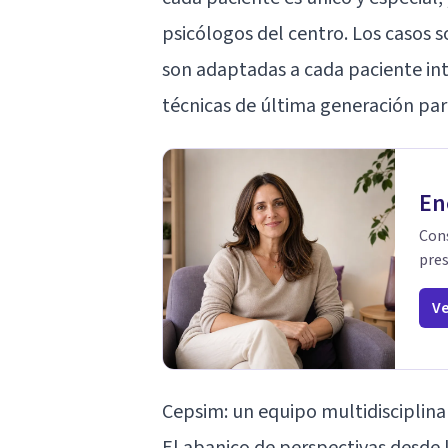
psicólogos del centro. Los casos 
son adaptadas a cada paciente int
técnicas de última generación para
En
Cons
pres
Ve
Cepsim: un equipo multidisciplinar
El abanico de perspectivas desde l