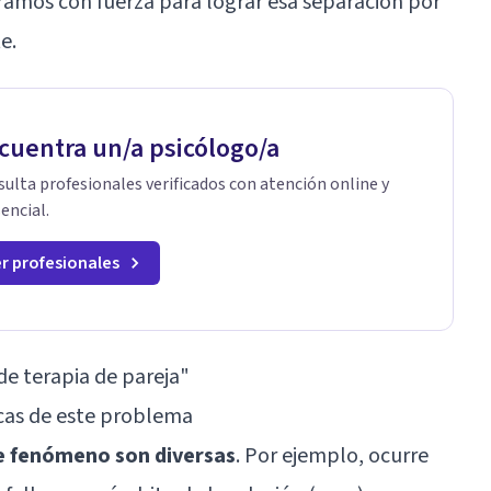
ramos con fuerza para lograr esa separación por
e.
cuentra un/a psicólogo/a
ulta profesionales verificados con atención online y
encial.
r profesionales
 de terapia de pareja"
icas de este problema
te fenómeno son diversas
. Por ejemplo, ocurre