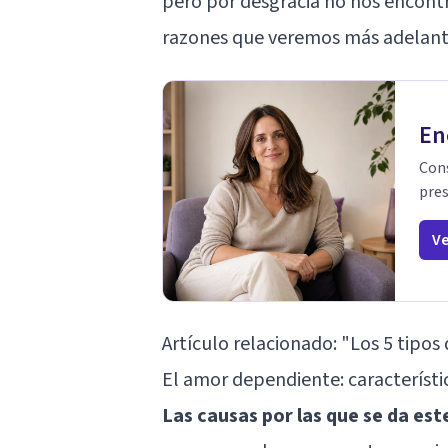
pero por desgracia no nos encont
razones que veremos más adelant
En
Cons
pres
Ve
Artículo relacionado:
"Los 5 tipos
El amor dependiente: característ
Las causas por las que se da es