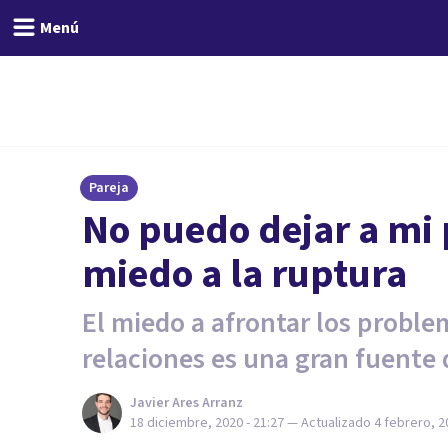
Menú
Pareja
No puedo dejar a mi 
miedo a la ruptura
El miedo a afrontar los probl
relaciones es una gran fuente 
Javier Ares Arranz
18 diciembre, 2020 - 21:27
— Actualizado
4 febrero, 2