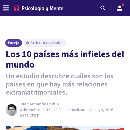
Pareja
Artículo revisado
Los 10 países más infieles del
mundo
Un estudio descubre cuáles son los
países en que hay más relaciones
extramatrimoniales.
Juan Armando Corbin
4 diciembre, 2015 - 23:08
— Actualizado
22 mayo, 2026 -
04:18
CEST