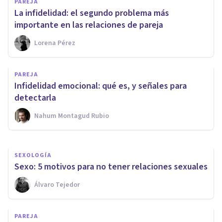
PAREJA
La infidelidad: el segundo problema más
importante en las relaciones de pareja
Lorena Pérez
PAREJA
PAREJA
5 claves para superar una
Infidelidad emocional: qué es, y señales para
crisis de pareja por infidelidad
detectarla
Nahum Montagud Rubio
Ester Fernández
SEXOLOGÍA
Sexo: 5 motivos para no tener relaciones sexuales
Álvaro Tejedor
PAREJA