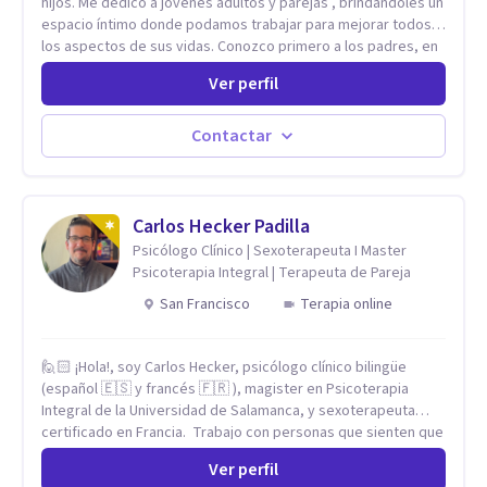
hijos. Me dedico a jóvenes adultos y parejas , brindándoles un
espacio íntimo donde podamos trabajar para mejorar todos
los aspectos de sus vidas. Conozco primero a los padres, en
el caso de niños u adolescentes, para luego seguir la terapia
Ver perfil
con sus hijos, apuntalándolos en su futuro personal,
universitario y profesional, siempre conteniendo
paralelamente a los padres y brindándoles un espacio de
Contactar
seguridad. Hago terapia de pareja y adultos con método
integrativo. Más información en: intherapy.today
Carlos Hecker Padilla
Psicólogo Clínico | Sexoterapeuta I Master
Psicoterapia Integral | Terapeuta de Pareja
San Francisco
Terapia online
🙋🏻 ¡Hola!, soy Carlos Hecker, psicólogo clínico bilingüe
(español 🇪🇸 y francés 🇫🇷 ), magister en Psicoterapia
Integral de la Universidad de Salamanca, y sexoterapeuta
certificado en Francia. Trabajo con personas que sienten que
algo en su vida dejó de calzar: ansiedad que se desborda,
Ver perfil
tristeza que no se va, duelos que se alargan, relaciones que