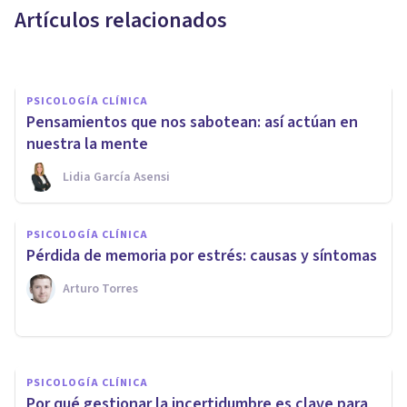
Artículos relacionados
Psicoabreu
PSICOLOGÍA CLÍNICA
Pensamientos que nos sabotean: así actúan en
nuestra la mente
Lidia García Asensi
PSICOLOGÍA CLÍNICA
PSICOLOGÍA CLÍNICA
Crisis de angustia: síntomas,
​Pérdida de memoria por estrés: causas y síntomas
causas y tratamiento
Arturo Torres
Laura Ruiz Mitjana
PSICOLOGÍA CLÍNICA
Por qué gestionar la incertidumbre es clave para