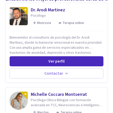
Dr. Arodi Martinez
Psicólogo
Monrovia
Terapia online
Bienvenidos al consultorio de psicología del Dr. Arodi
Martínez, donde tu bienestar emocional es nuestra prioridad.
Con una amplia gama de servicios especializados en
trastornos de ansiedad, depresión y otros trastornos
emocionales, estamos dedicados a ofrecerte el mejor
Ver perfil
tratamiento para mejorar tu salud mental. En nuestro
consultorio, ofrecemos una variedad de terapias y
tratamientos diseñados para satisfacer tus necesidades
Contactar
específicas: Terapia para Trastornos de Ansiedad y
Depresión: Somos expertos en el tratamiento de la ansiedad
y la depresión, utilizando enfoques basados en evidencia
para ayudarte a recuperar tu bienestar emocional. Terapia
Michelle Coccaro Montserrat
Individual, de Pareja y Familiar: Trabajamos contigo y tus
Psicóloga Clínica Bilingüe con formación
seres queridos para fortalecer las relaciones y mejorar la
avanzada en TCC, Neurociencias e Inteligencia
dinámica familiar. Evaluaciones Psicológicas y Terapias
Emocional.
Weston
Terapia online