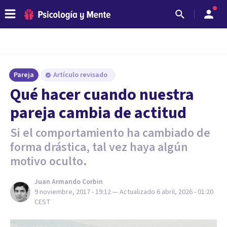
Pareja
Artículo revisado
Qué hacer cuando nuestra
pareja cambia de actitud
Si el comportamiento ha cambiado de
forma drástica, tal vez haya algún
motivo oculto.
Juan Armando Corbin
9 noviembre, 2017 - 19:12
— Actualizado
6 abril, 2026 - 01:20
CEST