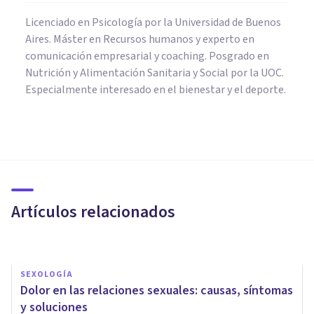
Licenciado en Psicología por la Universidad de Buenos
Aires. Máster en Recursos humanos y experto en
comunicación empresarial y coaching. Posgrado en
Nutrición y Alimentación Sanitaria y Social por la UOC.
Especialmente interesado en el bienestar y el deporte.
PAREJA
¿Tu relación de pareja es
problemática? Los detalles
cuentan
Artículos relacionados
Ana Romero Gómez
SEXOLOGÍA
Dolor en las relaciones sexuales: causas, síntomas
y soluciones