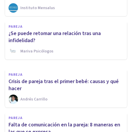
Instituto Mensalus
PAREJA
PAREJA
"Te quiero, pero ya no me
¿Se puede retomar una relación tras una
gustas": sobre el desamor
infidelidad?
Mariva Psicólogos
Laura Llorens
PAREJA
Crisis de pareja tras el primer bebé: causas y qué
hacer
Andrés Carrillo
PAREJA
Falta de comunicación en la pareja: 8 maneras en
las que se expresa