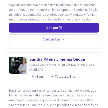
Soy una apasionada del desarrollo humano. Cuento con más
de 20 años de experiencia en los campos de la educación y la
psicología, acompañando a adolescentes y adultos y familias
en procesos orientados al bienestar emocional y la salud
mental. Mi visión es contribuir, a través de mi trabajo, a que
Ver perfil
las personas accedan a una vida más digna, plena y con
sentido. Considero que esto es posible cuando
desarrollamos una mayor conciencia de nuestro mundo
Contactar
interior y de la manera en que nuestras experiencias influyen
en nuestra forma de sentir, pensar y relacionarnos. Mi misión
es ofrecer un espacio de acompañamiento en salud mental
basado en la comprensión, la compasión y el respeto por el
Sandra Milena Jimenez Duque
ritmo de cada persona. Integro conocimientos y herramientas
PSICÓLOGA EXPERTA - RELACION DE PAREJA Y
de la psicología con un enfoque informado en trauma para
ANSIEDAD
ayudar a mis clientes a comprender sus conflictos internos,
Miami
Terapia online
fortalecer sus recursos personales, desarrollar nuevas
estrategias de afrontamiento y avanzar con mayor claridad,
resiliencia y bienestar. Creo profundamente en la
Has intentado cambiar, entenderte o soltar… pero vuelves a
autoconciencia como un camino fundamental para la
lo mismo? No es falta de fuerza ni de voluntad. Es una raíz
transformación personal y para construir una vida más
emocional no resuelta que sigue dirigiendo tu vida. La Dra.
auténtica y significativa.
Sandra Milena Jiménez Duque es psicóloga clínica con más de