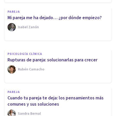
'Mi pareja solo ve lo malo de
PAREJA
mí': posibles causas y qué
Mi pareja me ha dejado… ¿por dónde empiezo?
hacer
Isabel Zanón
Nahum Montagud Rubio
PSICOLOGÍA CLÍNICA
Rupturas de pareja: solucionarlas para crecer
Rubén Camacho
PAREJA
Cuando tu pareja te deja: los pensamientos más
comunes y sus soluciones
Sandra Bernal