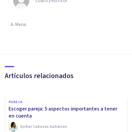
Coach y escritor
A. Mena
PSICOLOGÍA CLÍNICA
Autoestima tras las rupturas:
cómo reforzarla
Artículos relacionados
Rubén Camacho
PAREJA
​Escoger pareja: 5 aspectos importantes a tener
en cuenta
Esther Cabezas Gutiérrez
PAREJA