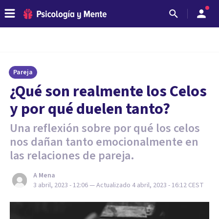
Pareja
¿Qué son realmente los Celos
y por qué duelen tanto?
Una reflexión sobre por qué los celos
nos dañan tanto emocionalmente en
las relaciones de pareja.
A Mena
3 abril, 2023 - 12:06
— Actualizado
4 abril, 2023 - 16:12
CEST