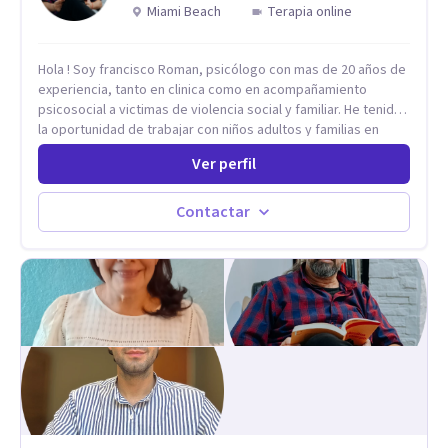
Miami Beach
Terapia online
Hola ! Soy francisco Roman, psicólogo con mas de 20 años de
experiencia, tanto en clinica como en acompañamiento
psicosocial a victimas de violencia social y familiar. He tenido
la oportunidad de trabajar con niños adultos y familias en
todos los espacios y esto me ha dado un una variedad de
Ver perfil
aprendizajes que ahora pongo a tu disposicion. En la
actualidad puedo atenderte de manera presencial y/o virtual,
de lunes a sabado. el costo de cada sesión lo acordamos en
Contactar
el primer contacto