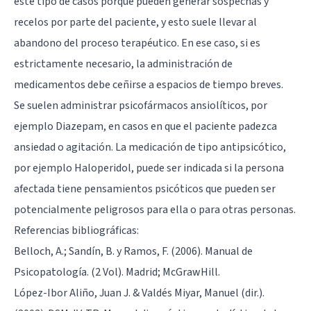
este tipo de casos porque pueden generar sospechas y
recelos por parte del paciente, y esto suele llevar al
abandono del proceso terapéutico. En ese caso, si es
estrictamente necesario, la administración de
medicamentos debe ceñirse a espacios de tiempo breves.
Se suelen administrar
psicofármacos ansiolíticos
, por
ejemplo
Diazepam
, en casos en que el paciente padezca
ansiedad o agitación. La medicación de tipo antipsicótico,
por ejemplo
Haloperidol
, puede ser indicada si la persona
afectada tiene pensamientos psicóticos que pueden ser
potencialmente peligrosos para ella o para otras personas.
Referencias bibliográficas:
Belloch, A.; Sandín, B. y Ramos, F. (2006). Manual de
Psicopatología. (2 Vol). Madrid; McGrawHill.
López-Ibor Aliño, Juan J. & Valdés Miyar, Manuel (dir.).