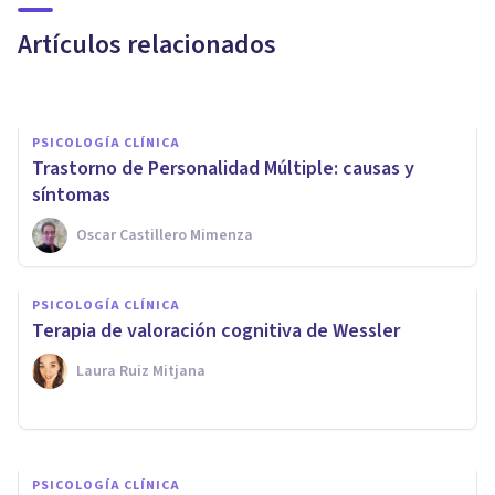
tratamiento
Artículos relacionados
Oscar Castillero Mimenza
PSICOLOGÍA CLÍNICA
Trastorno de Personalidad Múltiple: causas y
síntomas
Oscar Castillero Mimenza
PSICOLOGÍA CLÍNICA
Trastorno de inestabilidad
PSICOLOGÍA CLÍNICA
emocional de la personalidad:
Terapia de valoración cognitiva de Wessler
síntomas, tipos y tratamientos
Laura Ruiz Mitjana
Laura Ruiz Mitjana
PSICOLOGÍA CLÍNICA