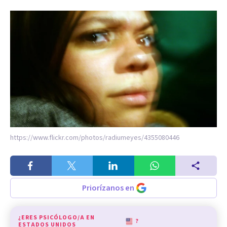
https://www.flickr.com/photos/radiumeyes/4355080446
Priorízanos en
¿ERES PSICÓLOGO/A EN
?
ESTADOS UNIDOS