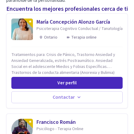
paranoide de la personalidad.
Encuentra los mejores profesionales cerca de ti
María Concepción Alonzo García
Psicoterapia Cognitivo Conductual / Tanatología
Ontario
Terapia online
Tratamientos para: Crisis de Pánico, Trastorno Ansiedad y
Ansiedad Generalizada, estrés Postraumático. Ansiedad
Social en el adolescente Miedos y Fobias Específicas.
Trastornos de la conducta alimentaria (Anorexia y Bulimia)
Modificación conductas no deseadas. Impulsividad,
Ver perfil
conductas obsesivas, compulsividad. Trastorno obsesivo
compulsivo. Tratamiento Eficaz para la Depresión (AC)
Evaluación, contención e intervención en riesgo Suicida
Contactar
Conductas autolesivas en el adolescente. Problemas con el
consumo de alcohol y sustancias. Tratamiento del Estrés.
Mindfulness. Estimulación temprana, Establecimiento del
vínculo del Apego Seguro. Orientación sexual,
Francisco Román
Acompañamiento Tanatológico. Cuidados paliativos en
Psicólogo - Terapia Online
enfermedades crónicas.