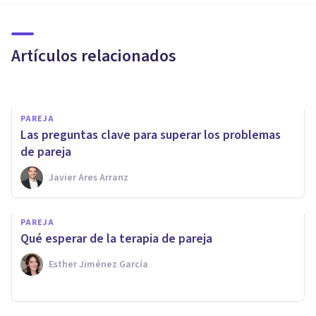
130 preguntas atrevidas para
usar con tus amigos o pareja
Artículos relacionados
Juan Armando Corbin
PAREJA
Las preguntas clave para superar los problemas
de pareja
Javier Ares Arranz
PAREJA
PAREJA
Las 5 claves para ser feliz con
Qué esperar de la terapia de pareja
tu pareja (y cómo potenciarlas)
Esther Jiménez García
Javier Ares Arranz