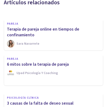
Artículos relacionados
Ana Romero Gómez
PAREJA
Terapia de pareja online en tiempos de
confinamiento
Sara Navarrete
PAREJA
PAREJA
¿Son más infieles los hombres
6 mitos sobre la terapia de pareja
o las mujeres?
Upad Psicología Y Coaching
Xavier Molina
PSICOLOGÍA CLÍNICA
3 causas de la falta de deseo sexual