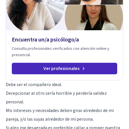
dinámica familiar. Evaluaciones Psicológicas y Terapias
Especializadas: Terapia cognitivo-conductual Terapia de
apoyo Terapia psicodinámica Terapia enfocada en la solución
Terapia de exposición Terapia de juego para niños
Tratamiento de Traumas y Trastornos de Estrés
Postraumático: Ofrecemos apoyo psicológico para ayudarte
Encuentra un/a psicólogo/a
a superar experiencias traumáticas y mejorar tu calidad de
vida. Tratamiento de Adicciones.
Consulta profesionales verificados con atención online y
presencial.
Ver profesionales
Debe ser el compañero ideal
.
Decepcionar al otro sería horrible y perdería validez
personal.
Mis intereses y necesidades deben girar alrededor de mi
pareja, y/o las suyas alrededor de mi persona.
Si algo me desagrada es preferible callar a romper nuestra