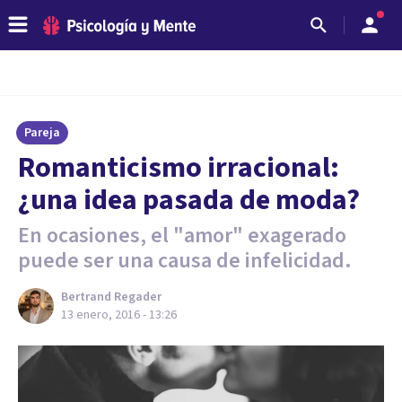
Pareja
​Romanticismo irracional:
¿una idea pasada de moda?
En ocasiones, el "amor" exagerado
puede ser una causa de infelicidad.
Bertrand Regader
13 enero, 2016 - 13:26