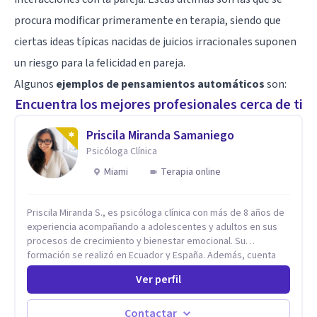
procura modificar primeramente en terapia, siendo que
ciertas ideas típicas nacidas de juicios irracionales suponen
un riesgo para la felicidad en pareja.
Algunos
ejemplos de pensamientos automáticos
son:
Encuentra los mejores profesionales cerca de ti
Priscila Miranda Samaniego
Psicóloga Clínica
Miami
Terapia online
Priscila Miranda S., es psicóloga clínica con más de 8 años de
experiencia acompañando a adolescentes y adultos en sus
procesos de crecimiento y bienestar emocional. Su
formación se realizó en Ecuador y España. Además, cuenta
con un Máster en Psicooncología (INEFOC) y diversos
Ver perfil
diplomados que respaldan su práctica profesional. Se
especializo en ansiedad, autoestima, dependencia
emocional, depresión, desarrollo personal, prevención del
Contactar