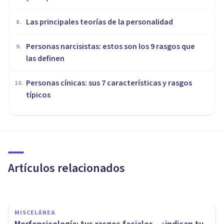
Las principales teorías de la personalidad
8
.
Personas narcisistas: estos son los 9 rasgos que
9
.
las definen
Personas cínicas: sus 7 características y rasgos
10
.
típicos
PERSONALIDAD
La teoría factorial-biológica de
la personalidad de Jeffrey
Gray
Artículos relacionados
Alex Figueroba
MISCELÁNEA