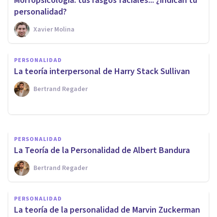
Morfopsicología: tus rasgos faciales... ¿indican tu
personalidad?
Xavier Molina
PERSONALIDAD
PERSONALIDAD
La teoría de la personalidad de
La teoría interpersonal de Harry Stack Sullivan
Iván Pávlov
Bertrand Regader
Arturo Torres
PERSONALIDAD
La Teoría de la Personalidad de Albert Bandura
Bertrand Regader
PERSONALIDAD
La teoría de la personalidad de Marvin Zuckerman