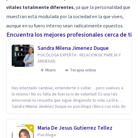
vitales totalmente diferentes
, ya que la personalidad que
muestran está modulada por la sociedad en la que viven,
aunque en su fuero interno sean radicalmente opuestos.
Encuentra los mejores profesionales cerca de ti
Sandra Milena Jimenez Duque
PSICÓLOGA EXPERTA - RELACION DE PAREJA Y
ANSIEDAD
Miami
Terapia online
Has intentado cambiar, entenderte o soltar… pero vuelves a
lo mismo? No es falta de fuerza ni de voluntad. Es una raíz
emocional no resuelta que sigue dirigiendo tu vida. La Dra.
Sandra Milena Jiménez Duque es psicóloga clínica con más de
10 años de experiencia, reconocida como una de las
profesionales más destacadas en el abordaje profundo de la
ansiedad, la baja autoestima, la dependencia emocional y los
Maria De Jesus Gutierrez Tellez
conflictos de pareja. Ha trabajado con pacientes en
Psicóloga
diferentes países, acompañando procesos complejos. Su