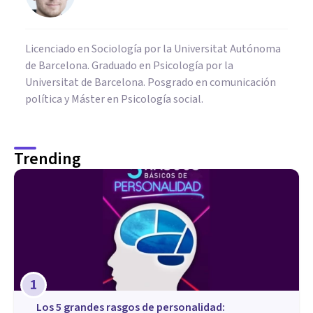
tienen dificultades para comenzar proyectos
debido a su perfeccionismo e inseguridad, su
humor varía con facilidad y tienden a la
Licenciado en Sociología por la Universitat Autónoma
tristeza. Elemento asociado: tierra.
de Barcelona. Graduado en Psicología por la
Universitat de Barcelona. Posgrado en comunicación
política y Máster en Psicología social.
Trending
1
Los 5 grandes rasgos de personalidad: