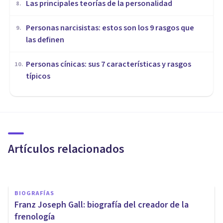
Las principales teorías de la personalidad
8
.
Personas narcisistas: estos son los 9 rasgos que
9
.
las definen
Personas cínicas: sus 7 características y rasgos
10
.
típicos
MISCELÁNEA
Morfopsicología: tus rasgos
faciales... ¿indican tu
personalidad?
Artículos relacionados
Xavier Molina
BIOGRAFÍAS
Franz Joseph Gall: biografía del creador de la
frenología