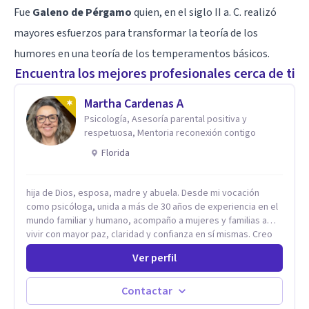
Fue
Galeno de Pérgamo
quien, en el siglo II a. C. realizó
mayores esfuerzos para transformar la teoría de los
humores en una teoría de los temperamentos básicos.
Encuentra los mejores profesionales cerca de ti
Martha Cardenas A
Psicología, Asesoría parental positiva y
respetuosa, Mentoria reconexión contigo
Florida
hija de Dios, esposa, madre y abuela. Desde mi vocación
como psicóloga, unida a más de 30 años de experiencia en el
mundo familiar y humano, acompaño a mujeres y familias a
vivir con mayor paz, claridad y confianza en sí mismas. Creo
profundamente que la vida está hecha de etapas, y que cada
Ver perfil
ciclo —personal, emocional, espiritual y familiar— trae
oportunidades de crecimiento. Por eso utilizo una
combinación de psicología positiva, enfoque humanista,
Contactar
herramientas contemporáneas de bienestar mental y