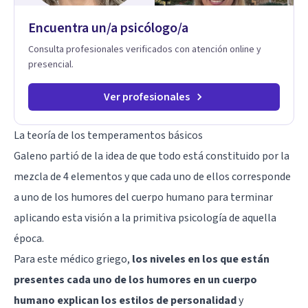
transformar patrones, emociones y decisiones desde su
Encuentra un/a psicólogo/a
origen. Si buscas un proceso superficial, este no es el lugar.
Pero si estás listo(a) para comprender, sanar y transformar la
Consulta profesionales verificados con atención online y
raíz de lo que te ocurre, la Dra. Sandra Milena Jiménez Duque
presencial.
es una de las mejores opciones para acompañarte. Porque
cuando sanas tu mundo interno, cambias tu forma de pensar,
de elegir y de vivir.
Ver profesionales
La teoría de los temperamentos básicos
Galeno partió de la idea de que todo está constituido por la
mezcla de 4 elementos y que cada uno de ellos corresponde
a uno de los humores del cuerpo humano para terminar
aplicando esta visión a la primitiva psicología de aquella
época.
Para este médico griego,
los niveles en los que están
presentes cada uno de los humores en un cuerpo
humano explican los estilos de personalidad
y