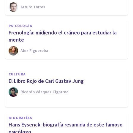
Arturo Torres
PSICOLOGÍA FORENSE Y CRIMINALÍSTICA
Psicología criminal:
PSICOLOGÍA
características y objetivos de
Frenología: midiendo el cráneo para estudiar la
esta ciencia aplicada
mente
Alex Figueroba
Nahum Montagud Rubio
CULTURA
​El Libro Rojo de Carl Gustav Jung
Ricardo Vázquez Cigarroa
BIOGRAFÍAS
Hans Eysenck: biografía resumida de este famoso
psicólogo