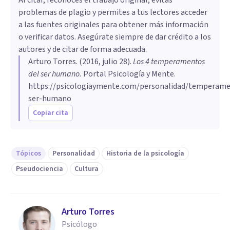
posteriormente por Galeno.
enfoque racional. Valoran la exactitud, rara
Emocionalmente sensibles, creativas,
diferentes temperamentos es muy ambiguo.
problemas de plagio y permites a tus lectores acceder
vez se enfadan, no expresan mucho sus
introvertidas, abnegadas y perfeccionistas,
Además, en la época de Galeno la psicología
a las fuentes originales para obtener más información
emociones, pueden parecer frías, suelen ser
con humor variable y propensión a la tristeza.
como ciencia no existía y los conceptos eran
o verificar datos. Asegúrate siempre de dar crédito a los
tímidas y evitan ser el centro de atención o
Su elemento es la tierra.
poco definidos, lo que hace difícil justificar la
autores y de citar de forma adecuada.
ejercer liderazgo. Elemento asociado: agua.
Arturo Torres
unión de ciertos rasgos dentro de un mismo
. (
2016, julio 28
).
Los 4 temperamentos
del ser humano
.
Portal Psicología y Mente.
temperamento.
-
Temperamento colérico:
Personas
https://psicologiaymente.com/personalidad/temperam
enérgicas, proactivas e independientes.
ser-humano
Siempre están activas, defienden sus
Copiar cita
opiniones, confían en su criterio, no temen
confrontaciones y tienden a roles de
liderazgo. Un temperamento extremo puede
Tópicos
Personalidad
Historia de la psicología
generar conflictos. Elemento asociado: fuego.
Pseudociencia
Cultura
-
Temperamento melancólico:
Personas
emocionalmente sensibles, creativas,
introvertidas, abnegadas y perfeccionistas.
Arturo Torres
Prefieren tareas que requieren esfuerzo,
Psicólogo