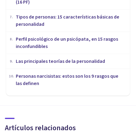
(16 PF)
Tipos de personas: 15 características básicas de
7
.
personalidad
Perfil psicológico de un psicópata, en 15 rasgos
8
.
inconfundibles
Las principales teorías de la personalidad
9
.
Personas narcisistas: estos son los 9 rasgos que
10
.
las definen
PERSONALIDAD
Los 4 temperamentos del ser
humano
Artículos relacionados
Arturo Torres