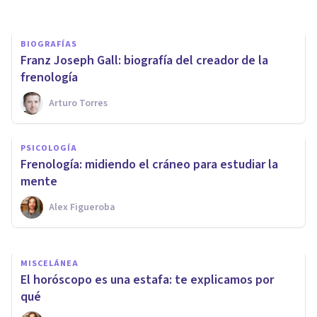
BIOGRAFÍAS
Franz Joseph Gall: biografía del creador de la
frenología
Arturo Torres
MISCELÁNEA
Morfopsicología: tus rasgos
PSICOLOGÍA
faciales... ¿indican tu
Frenología: midiendo el cráneo para estudiar la
personalidad?
mente
Alex Figueroba
Xavier Molina
MISCELÁNEA
​El horóscopo es una estafa: te explicamos por
qué