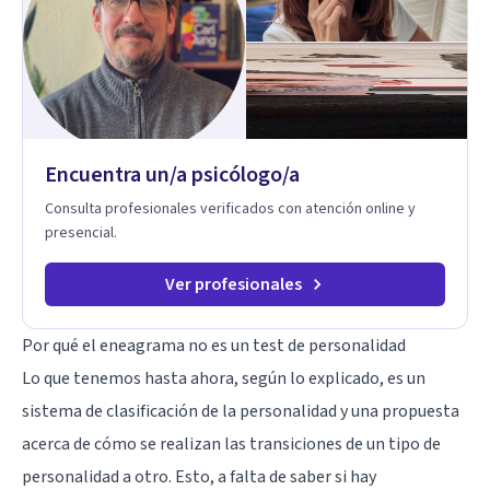
interior y de la manera en que nuestras experiencias influyen
en nuestra forma de sentir, pensar y relacionarnos. Mi misión
es ofrecer un espacio de acompañamiento en salud mental
basado en la comprensión, la compasión y el respeto por el
ritmo de cada persona. Integro conocimientos y herramientas
de la psicología con un enfoque informado en trauma para
ayudar a mis clientes a comprender sus conflictos internos,
Encuentra un/a psicólogo/a
fortalecer sus recursos personales, desarrollar nuevas
estrategias de afrontamiento y avanzar con mayor claridad,
Consulta profesionales verificados con atención online y
resiliencia y bienestar. Creo profundamente en la
presencial.
autoconciencia como un camino fundamental para la
transformación personal y para construir una vida más
auténtica y significativa.
Ver profesionales
Por qué el eneagrama no es un test de personalidad
Lo que tenemos hasta ahora, según lo explicado, es un
sistema de clasificación de la personalidad y una propuesta
acerca de cómo se realizan las transiciones de un tipo de
personalidad a otro. Esto, a falta de saber si hay