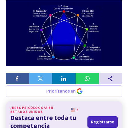
Priorízanos en
¿ERES PSICÓLOGO/A EN
?
ESTADOS UNIDOS
Destaca entre toda tu
Registrarse
competencia