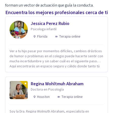
forman un vector de actuación que guía la conducta.
Encuentra los mejores profesionales cerca de ti
Jessica Perez Rubio
Psicologa infantil
Florida
Terapia online
Ver a tu hijo pasar por momentos difíciles, cambios drásticos
de humor o problemas en el colegio puede hacerte sentir con
mucha incertidumbre y sin saber cuál es el siguiente paso.
Aquí encontrarás un espacio seguro y cálido donde tanto tú
como tus hijos se sentirán realmente escuchados,
comprendidos y apoyados para recuperar la tranquilidad en
casa. Me especializo en guiar a familias a través de
Regina Wohltmuh Abraham
herramientas prácticas y dinámicas adaptadas a la edad de
Doctora en Psicología
cada menor, dejando de lado las etiquetas y los tecnicismos.
Mi forma de trabajar se centra en entender las emociones
Houston
Terapia online
que hay detrás del comportamiento, ayudándoles a
desarrollar la confianza necesaria para superar sus retos y
Soy la Dra. Regina Wolmuth Abraham, especialista en
fortaleciendo la comunicación entre ustedes. Acompaño a