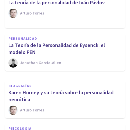
La teoría de la personalidad de Iván Pávlov
Arturo Torres
PSICOLOGÍA
PERSONALIDAD
La Teoría de la Personalidad
La Teoría de la Personalidad de Eysenck: el
que propuso Carl Rogers
modelo PEN
Jonathan García-Allen
Arturo Torres
BIOGRAFÍAS
Karen Horney y su teoría sobre la personalidad
neurótica
Arturo Torres
PSICOLOGÍA