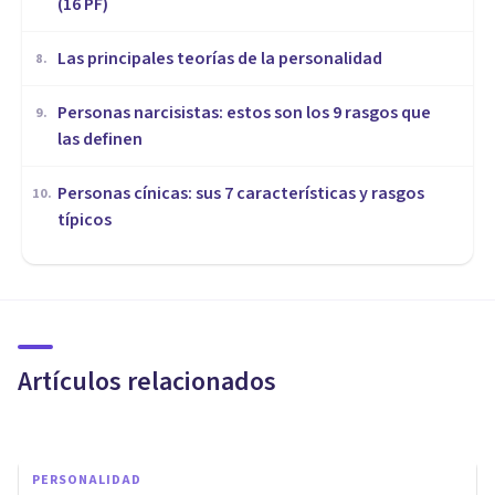
(16 PF)
Las principales teorías de la personalidad
8
.
Personas narcisistas: estos son los 9 rasgos que
9
.
las definen
Personas cínicas: sus 7 características y rasgos
10
.
típicos
PERSONALIDAD
La Teoría de la Personalidad
de Albert Bandura
Artículos relacionados
Bertrand Regader
PERSONALIDAD