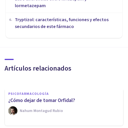
lormetazepam
Tryptizol: características, funciones y efectos
6
.
secundarios de este fármaco
PSICOFARMACOLOGÍA
​Un fármaco para eliminar los
malos recuerdos
Artículos relacionados
Adrián Triglia
PSICOFARMACOLOGÍA
¿Cómo dejar de tomar Orfidal?
Nahum Montagud Rubio