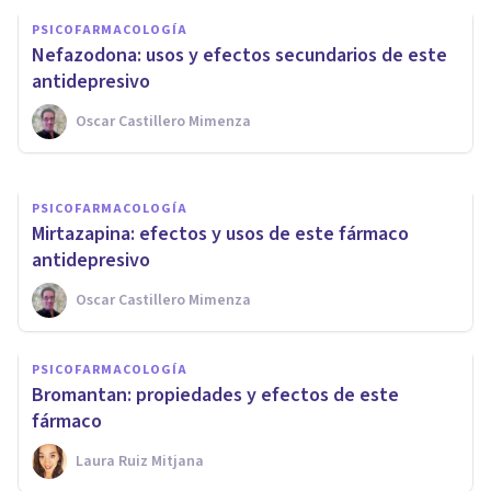
PSICOFARMACOLOGÍA
PSICOFARMACOLOGÍA
Midazolam: usos y efectos
Nefazodona: usos y efectos secundarios de este
secundarios de este ansiolítico
antidepresivo
Oscar Castillero Mimenza
Oscar Castillero Mimenza
PSICOFARMACOLOGÍA
Mirtazapina: efectos y usos de este fármaco
antidepresivo
Oscar Castillero Mimenza
PSICOFARMACOLOGÍA
Bromantan: propiedades y efectos de este
fármaco
Laura Ruiz Mitjana