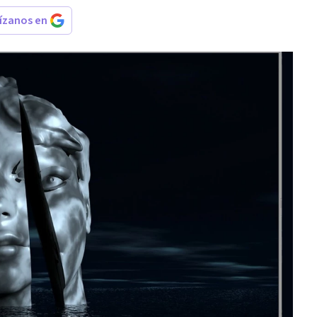
rízanos en