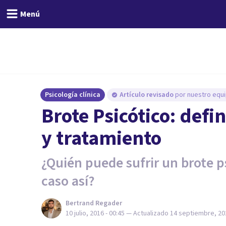
Menú
Psicología clínica
Artículo revisado
por nuestro equi
Brote Psicótico: defi
y tratamiento
¿Quién puede sufrir un brote p
caso así?
Bertrand Regader
10 julio, 2016 - 00:45
— Actualizado
14 septiembre, 202