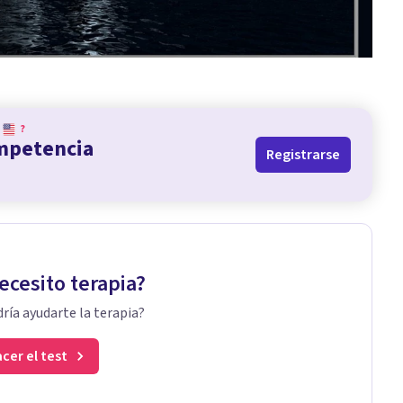
?
ompetencia
Registrarse
ecesito terapia?
ría ayudarte la terapia?
cer el test