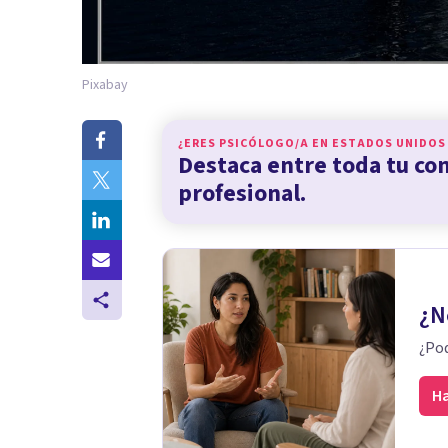
Pixabay
¿ERES PSICÓLOGO/A EN
ESTADOS UNIDOS
Destaca entre toda tu c
profesional.
¿N
¿Pod
Ha