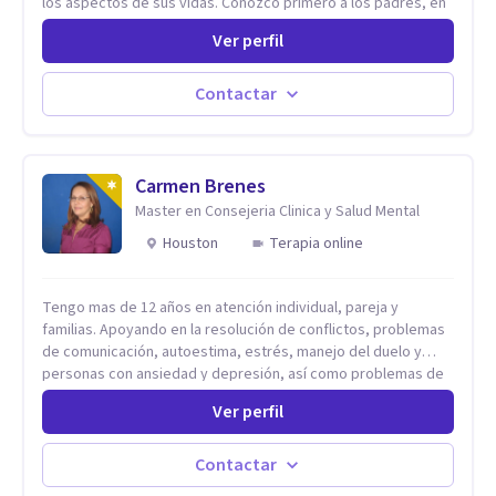
los aspectos de sus vidas. Conozco primero a los padres, en
el caso de niños u adolescentes, para luego seguir la terapia
Ver perfil
con sus hijos, apuntalándolos en su futuro personal,
universitario y profesional, siempre conteniendo
paralelamente a los padres y brindándoles un espacio de
Contactar
seguridad. Hago terapia de pareja y adultos con método
integrativo. Más información en: intherapy.today
Carmen Brenes
Master en Consejeria Clinica y Salud Mental
Houston
Terapia online
Tengo mas de 12 años en atención individual, pareja y
familias. Apoyando en la resolución de conflictos, problemas
de comunicación, autoestima, estrés, manejo del duelo y
personas con ansiedad y depresión, así como problemas de
conducta y comportamiento. Desarrollo de personas
Ver perfil
maximizando su potencial y elevando su desempeño.
Estableciendo metas a corto y largo plazo, es vital para la
vida de cada uno tener su propia vision.
Contactar