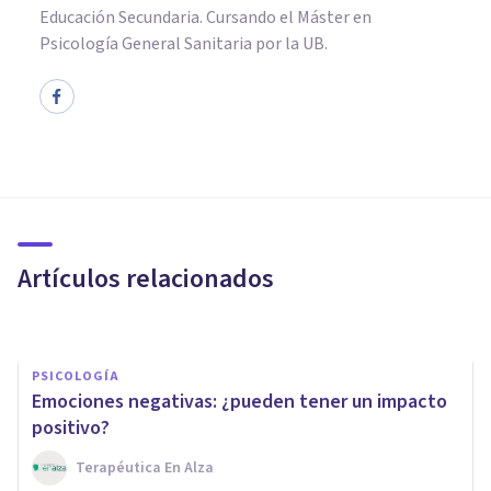
Educación Secundaria. Cursando el Máster en
Psicología General Sanitaria por la UB.
PSICOLOGÍA CLÍNICA
Apatía: síntomas y causas de
este sentimiento
Artículos relacionados
Oscar Castillero Mimenza
PSICOLOGÍA
Emociones negativas: ¿pueden tener un impacto
positivo?
Terapéutica En Alza