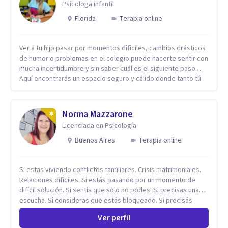
Psicologa infantil
Florida
Terapia online
Ver a tu hijo pasar por momentos difíciles, cambios drásticos
de humor o problemas en el colegio puede hacerte sentir con
mucha incertidumbre y sin saber cuál es el siguiente paso.
Aquí encontrarás un espacio seguro y cálido donde tanto tú
como tus hijos se sentirán realmente escuchados,
comprendidos y apoyados para recuperar la tranquilidad en
casa. Me especializo en guiar a familias a través de
Norma Mazzarone
herramientas prácticas y dinámicas adaptadas a la edad de
Licenciada en Psicología
cada menor, dejando de lado las etiquetas y los tecnicismos.
Mi forma de trabajar se centra en entender las emociones
Buenos Aires
Terapia online
que hay detrás del comportamiento, ayudándoles a
desarrollar la confianza necesaria para superar sus retos y
Si estas viviendo conflictos familiares. Crisis matrimoniales.
fortaleciendo la comunicación entre ustedes. Acompaño a
Relaciones dificiles. Si estás pasando por un momento de
niños y adolescentes que están lidiando con la ansiedad, la
difícil solución. Si sentís que solo no podes. Si precisas una
timidez, la rebeldía o dificultades escolares, así como a
escucha. Si consideras que estás bloqueado. Si precisás
padres que buscan orientación y pautas claras para educar
comprensión. Si no logras definir proyectos, objetivos,
sin perder la paciencia ni el control. Si estás listo para dar el
Ver perfil
sueños, deseos. Si pensás que lo que te pasa no es tan
primer paso hacia una convivencia familiar más armoniosa,