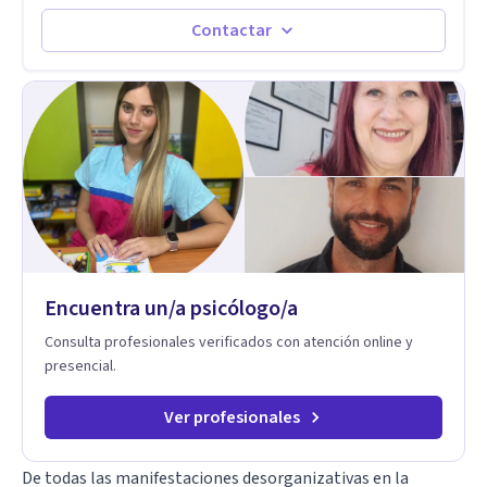
grave, pero podría ayudar. Si estás en adicciones y tu
agenda tu sesión y empecemos a trabajar juntos.
intención es hacer algo con lo que te está pasando. No dudes
Contactar
en comunicarte a fin de comenzar a resolver la situación que
está generando esa angustia.
Encuentra un/a psicólogo/a
Consulta profesionales verificados con atención online y
presencial.
Ver profesionales
De todas las manifestaciones desorganizativas en la