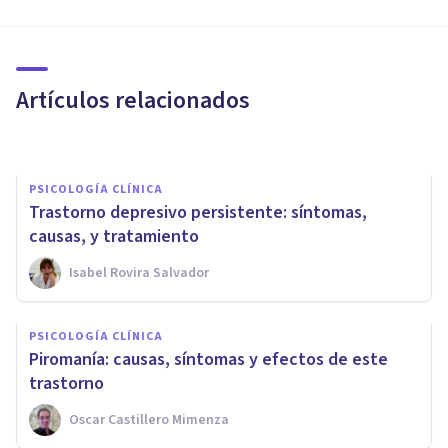
​Trastorno Esquizoide de la
Personalidad: causas,
síntomas y tratamiento
Artículos relacionados
Juan Armando Corbin
PSICOLOGÍA CLÍNICA
Trastorno depresivo persistente: síntomas,
causas, y tratamiento
Isabel Rovira Salvador
PSICOLOGÍA CLÍNICA
PSICOLOGÍA CLÍNICA
¿Diagnóstico psicológico? ¿Sí o
​Piromanía: causas, síntomas y efectos de este
no?
trastorno
Oscar Castillero Mimenza
Irene Micó Cerdán