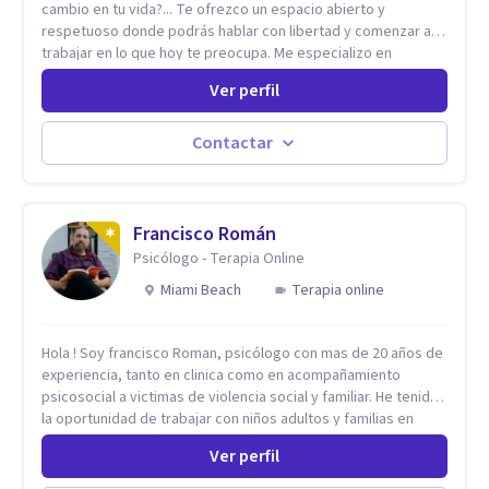
cambio en tu vida?... Te ofrezco un espacio abierto y
respetuoso donde podrás hablar con libertad y comenzar a
trabajar en lo que hoy te preocupa. Me especializo en
Trastornos de Ansiedad y a lo largo de mi experiencia
Ver perfil
profesional he acompañado a muchas Familias y Parejas con
distintas problemáticas como el manejo del estrés,
Autoestima, Gestión de la Ira, Depresión, Retos en la Crianza,
Contactar
Codependencia, Celos, entre otros. Cuento con más de 12
años de experiencia en el área de la Salud mental y he
trabajado en distintos contextos clínicos con niños,
Adolescentes y Adultos
Francisco Román
Psicólogo - Terapia Online
Miami Beach
Terapia online
Hola ! Soy francisco Roman, psicólogo con mas de 20 años de
experiencia, tanto en clinica como en acompañamiento
psicosocial a victimas de violencia social y familiar. He tenido
la oportunidad de trabajar con niños adultos y familias en
todos los espacios y esto me ha dado un una variedad de
Ver perfil
aprendizajes que ahora pongo a tu disposicion. En la
actualidad puedo atenderte de manera presencial y/o virtual,