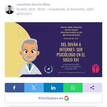
Jonathan García-Allen
30 abril, 2019 - 00:18
— Actualizado
15 diciembre, 2025 -
18:55
CEST
Priorízanos en