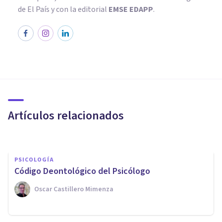
de El País y con la editorial
EMSE EDAPP
.
PSICOLOGÍA
​4 cosas de la vida moderna que
convierten a la psicología en
una profesión de futuro
Artículos relacionados
Juan Armando Corbin
PSICOLOGÍA
Código Deontológico del Psicólogo
Oscar Castillero Mimenza
PSICOLOGÍA
Decálogo del psicólogo: