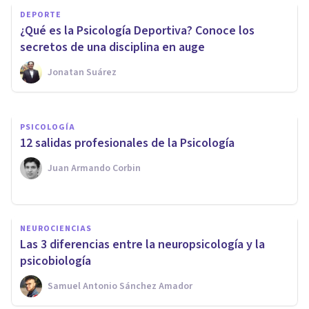
DEPORTE
requisitos éticos y
¿Qué es la Psicología Deportiva? Conoce los
profesionales de nuestra
secretos de una disciplina en auge
profesión
Jonatan Suárez
Oscar Castillero Mimenza
PSICOLOGÍA
​12 salidas profesionales de la Psicología
Juan Armando Corbin
NEUROCIENCIAS
Las 3 diferencias entre la neuropsicología y la
psicobiología
Samuel Antonio Sánchez Amador