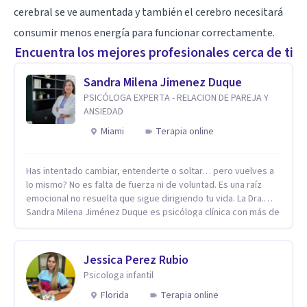
cerebral se ve aumentada y también el cerebro necesitará
consumir menos energía para funcionar correctamente.
Encuentra los mejores profesionales cerca de ti
Sandra Milena Jimenez Duque
PSICÓLOGA EXPERTA - RELACION DE PAREJA Y
ANSIEDAD
Miami
Terapia online
Has intentado cambiar, entenderte o soltar… pero vuelves a
lo mismo? No es falta de fuerza ni de voluntad. Es una raíz
emocional no resuelta que sigue dirigiendo tu vida. La Dra.
Sandra Milena Jiménez Duque es psicóloga clínica con más de
10 años de experiencia, reconocida como una de las
profesionales más destacadas en el abordaje profundo de la
ansiedad, la baja autoestima, la dependencia emocional y los
Jessica Perez Rubio
conflictos de pareja. Ha trabajado con pacientes en
Psicologa infantil
diferentes países, acompañando procesos complejos. Su
enfoque terapéutico se diferencia por una premisa clara: no
Florida
Terapia online