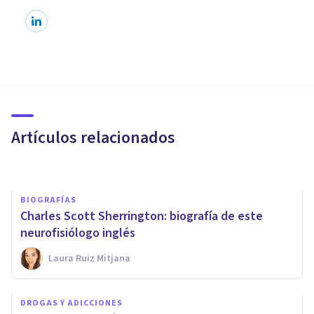
NEUROCIENCIAS
​La longitud de los dedos
indicaría el riesgo de sufrir
esquizofrenia
Artículos relacionados
Juan Armando Corbin
BIOGRAFÍAS
Charles Scott Sherrington: biografía de este
neurofisiólogo inglés
Laura Ruiz Mitjana
PSICOLOGÍA CLÍNICA
DROGAS Y ADICCIONES
¿La psicoterapia influye en el