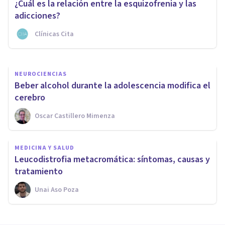
¿Cuál es la relación entre la esquizofrenia y las
cerebro humano?
adicciones?
Clínicas Cita
Adhara Psicología
NEUROCIENCIAS
Beber alcohol durante la adolescencia modifica el
cerebro
Oscar Castillero Mimenza
MEDICINA Y SALUD
Leucodistrofia metacromática: síntomas, causas y
tratamiento
Unai Aso Poza