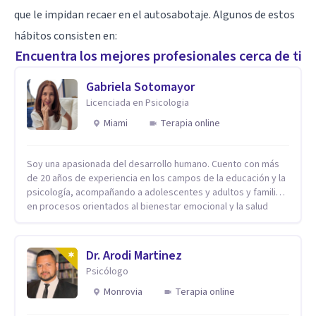
que le impidan recaer en el autosabotaje. Algunos de estos
hábitos consisten en:
Encuentra los mejores profesionales cerca de ti
Gabriela Sotomayor
Licenciada en Psicologia
Miami
Terapia online
Soy una apasionada del desarrollo humano. Cuento con más
de 20 años de experiencia en los campos de la educación y la
psicología, acompañando a adolescentes y adultos y familias
en procesos orientados al bienestar emocional y la salud
mental. Mi visión es contribuir, a través de mi trabajo, a que
las personas accedan a una vida más digna, plena y con
sentido. Considero que esto es posible cuando
Dr. Arodi Martinez
desarrollamos una mayor conciencia de nuestro mundo
Psicólogo
interior y de la manera en que nuestras experiencias influyen
en nuestra forma de sentir, pensar y relacionarnos. Mi misión
Monrovia
Terapia online
es ofrecer un espacio de acompañamiento en salud mental