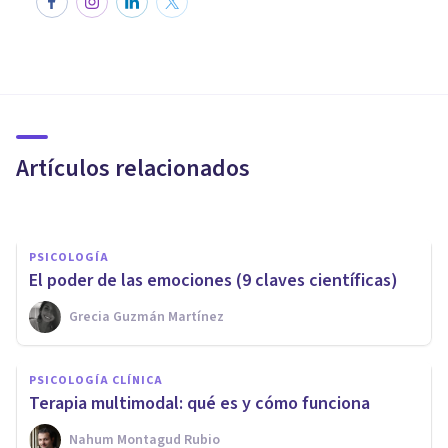
PSICOLOGÍA
Cómo gestionar emociones
negativas: 9 consejos
Artículos relacionados
Oscar Castillero Mimenza
PSICOLOGÍA
El poder de las emociones (9 claves científicas)
Grecia Guzmán Martínez
PSICOLOGÍA
Emociones negativas: ¿pueden
PSICOLOGÍA CLÍNICA
tener un impacto positivo?
Terapia multimodal: qué es y cómo funciona
Nahum Montagud Rubio
Terapéutica En Alza