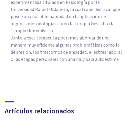
experimentada titulada en Psicología por la
Universidad Rafael Urdaneta, la cual cabe destacar que
posee una notable habilidad en la aplicación de
algunas metodologías como la Terapia Gestalt o la
Terapia Humanística.
Junto a esta terapeuta podremos abordar de una
manera muy eficiente algunas problemáticas como la
depresión, los trastornos de ansiedad, el estrés laboral
o las etapas personales con una muy baja autoestima.
PSICOLOGÍA CLÍNICA
Instituto Psicode: así funciona
un centro de psicología en
expansión
Artículos relacionados
Psicología Y Mente