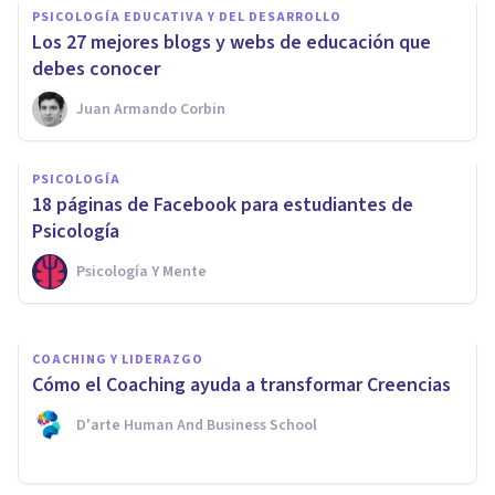
PSICOLOGÍA EDUCATIVA Y DEL DESARROLLO
Los 27 mejores blogs y webs de educación que
debes conocer
Juan Armando Corbin
PSICOLOGÍA
PSICOLOGÍA
Por qué negar nuestros
​18 páginas de Facebook para estudiantes de
problemas es la peor solución
Psicología
Psicología Y Mente
Javi Soriano
COACHING Y LIDERAZGO
Cómo el Coaching ayuda a transformar Creencias
D'arte Human And Business School