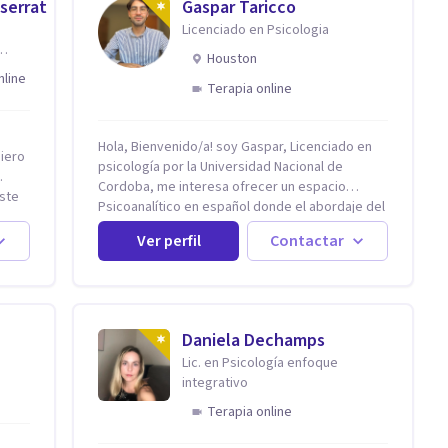
serrat
Gaspar Taricco
Licenciado en Psicologia
Houston
nline
Terapia online
Hola, Bienvenido/a! soy Gaspar, Licenciado en
iero
psicología por la Universidad Nacional de
Cordoba, me interesa ofrecer un espacio
este
Psicoanalítico en español donde el abordaje del
malestar sea desde una escucha atenta, sin
Ver perfil
Contactar
prejuicios y rescatando lo singular de cada
como
caso, sin caer en etiquetas. Considero que
todas las personas en algún momento pueden
ra
sufrir y cada una por cuestiones particulares, es
rse a
en mi espacio donde se le dará un lugar a esas
Daniela Dechamps
cuestiones singulares de cada uno, para luego
Lic. en Psicología enfoque
generar cambios. Soy una persona en constante
integrativo
formación, actualmente curso seminarios, una
especialización en psicoanálisis y también
Terapia online
investigo. Siempre en la búsqueda de ser un
mejor profesional.