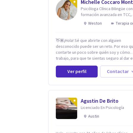
Michelle Coccaro Mont
Psicóloga Clínica Bilingüe con
formación avanzada en TCC,
Neurociencias e Inteligencia
Weston
Terapia o
Emocional.
👋🏽¡Hola! Sé que abrirte con alguien
desconocido puede ser un reto. Por eso qu
contarte un poco sobre quién soy y cómo
trabajo, para que te sientas seguro al dar 
paso. Soy psicóloga clínica bilingüe con más de
una década de experiencia. He dictado
Ver perfil
Contactar
conferencias, escrito artículos y ejercido 
profesora universitaria. Un dato curioso: he
vivido en varios países y conozco de prime
mano lo que significa ser migrante, adapta
los cambios y empezar de nuevo.
Agustin De Brito
Licenciado En Psicología
Austin