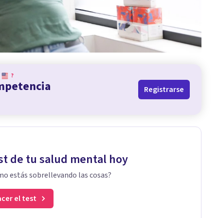
?
ompetencia
Registrarse
st de tu salud mental hoy
o estás sobrellevando las cosas?
cer el test