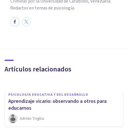
Criminal por la Universidad de Carabobo, Venezuela.
Redactor en temas de psicología.
PSICOLOGÍA
Sobreaprendizaje: ¿qué es y
qué nos dice sobre la
memoria?
Artículos relacionados
Laura Ruiz Mitjana
PSICOLOGÍA EDUCATIVA Y DEL DESARROLLO
​Aprendizaje vicario: observando a otros para
educarnos
Adrián Triglia
COGNICIÓN E INTELIGENCIA