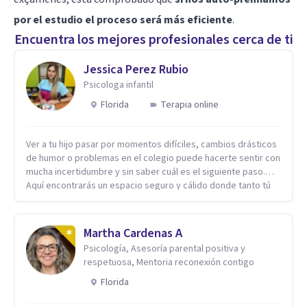
por el estudio el proceso será más eficiente
.
Encuentra los mejores profesionales cerca de ti
Jessica Perez Rubio
Psicologa infantil
Florida
Terapia online
Ver a tu hijo pasar por momentos difíciles, cambios drásticos
de humor o problemas en el colegio puede hacerte sentir con
mucha incertidumbre y sin saber cuál es el siguiente paso.
Aquí encontrarás un espacio seguro y cálido donde tanto tú
como tus hijos se sentirán realmente escuchados,
comprendidos y apoyados para recuperar la tranquilidad en
casa. Me especializo en guiar a familias a través de
Martha Cardenas A
herramientas prácticas y dinámicas adaptadas a la edad de
Psicología, Asesoría parental positiva y
cada menor, dejando de lado las etiquetas y los tecnicismos.
respetuosa, Mentoria reconexión contigo
Mi forma de trabajar se centra en entender las emociones
que hay detrás del comportamiento, ayudándoles a
Florida
desarrollar la confianza necesaria para superar sus retos y