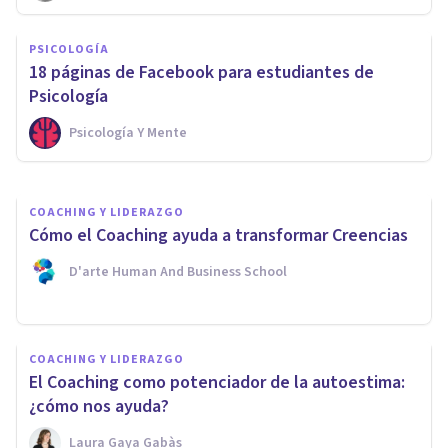
PSICOLOGÍA
PSICOLOGÍA
Por qué negar nuestros
​18 páginas de Facebook para estudiantes de
problemas es la peor solución
Psicología
Psicología Y Mente
Javi Soriano
COACHING Y LIDERAZGO
Cómo el Coaching ayuda a transformar Creencias
D'arte Human And Business School
COACHING Y LIDERAZGO
El Coaching como potenciador de la autoestima:
¿cómo nos ayuda?
Laura Gaya Gabàs