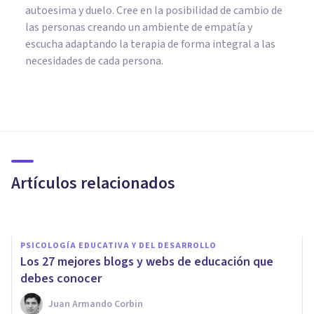
autoesima y duelo. Cree en la posibilidad de cambio de
las personas creando un ambiente de empatía y
escucha adaptando la terapia de forma integral a las
necesidades de cada persona.
PSICOLOGÍA CLÍNICA
Instituto Psicode: así funciona
un centro de psicología en
expansión
Artículos relacionados
Psicología Y Mente
PSICOLOGÍA EDUCATIVA Y DEL DESARROLLO
Los 27 mejores blogs y webs de educación que
debes conocer
Juan Armando Corbin