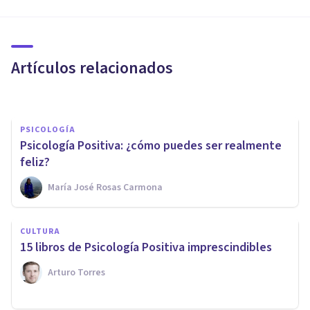
COGNICIÓN E INTELIGENCIA
La relación entre inteligencia
y felicidad
Artículos relacionados
Alex Figueroba
PSICOLOGÍA
Psicología Positiva: ¿cómo puedes ser realmente
feliz?
María José Rosas Carmona
PAREJA
Los beneficios de la psicología
CULTURA
online aplicada a los
15 libros de Psicología Positiva imprescindibles
problemas de pareja
Arturo Torres
Psonríe