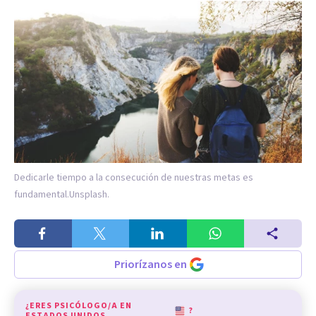
Dedicarle tiempo a la consecución de nuestras metas es
fundamental.
Unsplash.
Priorízanos en
¿ERES PSICÓLOGO/A EN
?
ESTADOS UNIDOS