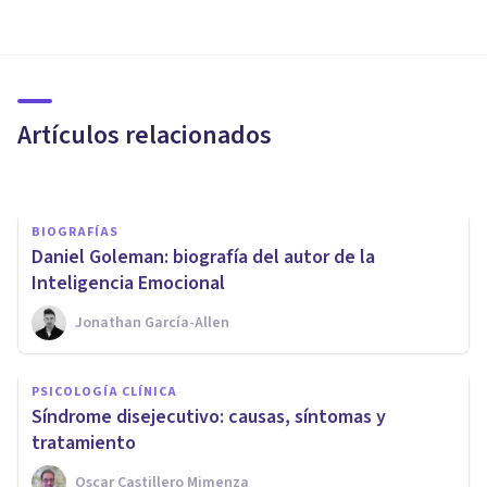
MISCELÁNEA
Los 15 artículos más leídos de
Psicología y Mente en 2016
Artículos relacionados
Psicología Y Mente
BIOGRAFÍAS
Daniel Goleman: biografía del autor de la
Inteligencia Emocional
Jonathan García-Allen
PAREJA
Los beneficios de la psicología
PSICOLOGÍA CLÍNICA
online aplicada a los
Síndrome disejecutivo: causas, síntomas y
problemas de pareja
tratamiento
Oscar Castillero Mimenza