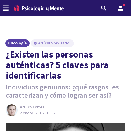
Psicología
Artículo revisado
​¿Existen las personas
auténticas? 5 claves para
identificarlas
Individuos genuinos: ¿qué rasgos les
caracterizan y cómo logran ser así?
Arturo Torres
2 enero, 2016 - 15:52