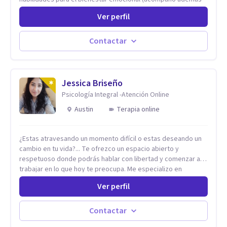
problemáticas como la desregulación emocional, tendencias
Ver perfil
perfeccionistas, liderazgo, problemas de sueño, depresión,
entre otras).
Contactar
Jessica Briseño
Psicología Integral -Atención Online
Austin
Terapia online
¿Estas atravesando un momento difícil o estas deseando un
cambio en tu vida?... Te ofrezco un espacio abierto y
respetuoso donde podrás hablar con libertad y comenzar a
trabajar en lo que hoy te preocupa. Me especializo en
Trastornos de Ansiedad y a lo largo de mi experiencia
Ver perfil
profesional he acompañado a muchas Familias y Parejas con
distintas problemáticas como el manejo del estrés,
Autoestima, Gestión de la Ira, Depresión, Retos en la Crianza,
Contactar
Codependencia, Celos, entre otros. Cuento con más de 12