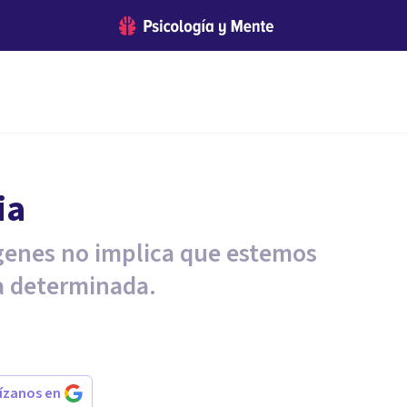
ia
genes no implica que estemos
a determinada.
rízanos en