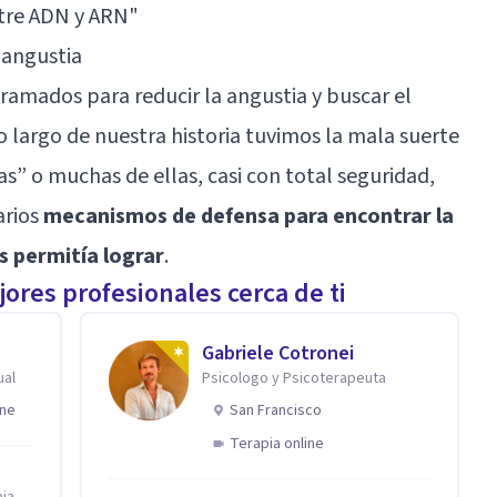
ntre ADN y ARN"
 angustia
amados para reducir la angustia y buscar el
lo largo de nuestra historia tuvimos la mala suerte
as” o muchas de ellas, casi con total seguridad,
arios
mecanismos de defensa para encontrar la
s permitía lograr
.
ores profesionales cerca de ti
Gabriele Cotronei
ual
Psicologo y Psicoterapeuta
ine
San Francisco
Terapia online
pia