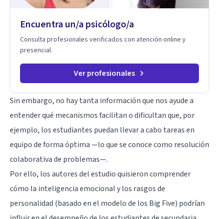
infancia y reestructuración cognitiva profunda, permitiendo
transformar patrones, emociones y decisiones desde su
Encuentra un/a psicólogo/a
origen. Si buscas un proceso superficial, este no es el lugar.
Pero si estás listo(a) para comprender, sanar y transformar la
Consulta profesionales verificados con atención online y
raíz de lo que te ocurre, la Dra. Sandra Milena Jiménez Duque
presencial.
es una de las mejores opciones para acompañarte. Porque
cuando sanas tu mundo interno, cambias tu forma de pensar,
de elegir y de vivir.
Ver profesionales
Sin embargo, no hay tanta información que nos ayude a
entender qué mecanismos facilitan o dificultan que, por
ejemplo, los estudiantes puedan llevar a cabo tareas en
equipo de forma óptima —lo que se conoce como resolución
colaborativa de problemas—.
Por ello, los autores del estudio quisieron comprender
cómo la inteligencia emocional y los rasgos de
personalidad (basado en el modelo de los Big Five) podrían
influir en el desempeño de los estudiantes de secundaria