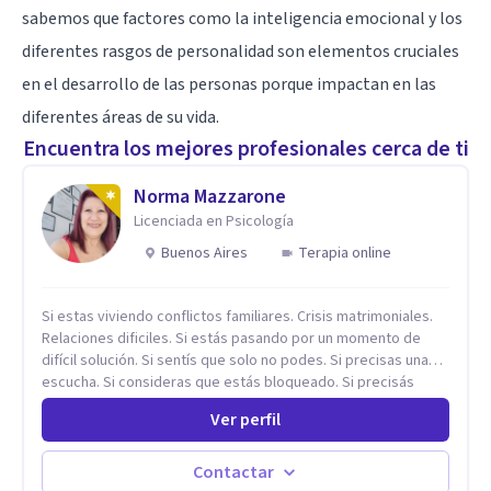
sabemos que factores como la inteligencia emocional y los
diferentes rasgos de personalidad son elementos cruciales
en el desarrollo de las personas porque impactan en las
diferentes áreas de su vida.
Encuentra los mejores profesionales cerca de ti
Norma Mazzarone
Licenciada en Psicología
Buenos Aires
Terapia online
Si estas viviendo conflictos familiares. Crisis matrimoniales.
Relaciones dificiles. Si estás pasando por un momento de
difícil solución. Si sentís que solo no podes. Si precisas una
escucha. Si consideras que estás bloqueado. Si precisás
comprensión. Si no logras definir proyectos, objetivos,
Ver perfil
sueños, deseos. Si pensás que lo que te pasa no es tan
grave, pero podría ayudar. Si estás en adicciones y tu
intención es hacer algo con lo que te está pasando. No dudes
Contactar