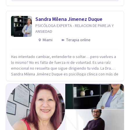
en comunicarte a fin de comenzar a resolver la situación que
está generando esa angustia.
Sandra Milena Jimenez Duque
PSICÓLOGA EXPERTA - RELACION DE PAREJA Y
ANSIEDAD
Miami
Terapia online
Has intentado cambiar, entenderte o soltar… pero vuelves a
lo mismo? No es falta de fuerza ni de voluntad. Es una raíz
emocional no resuelta que sigue dirigiendo tu vida. La Dra.
Sandra Milena Jiménez Duque es psicóloga clínica con más de
10 años de experiencia, reconocida como una de las
profesionales más destacadas en el abordaje profundo de la
ansiedad, la baja autoestima, la dependencia emocional y los
conflictos de pareja. Ha trabajado con pacientes en
diferentes países, acompañando procesos complejos. Su
enfoque terapéutico se diferencia por una premisa clara: no
trabaja el síntoma, trabaja la raíz que lo origina. Su
metodología interviene en tres niveles: regulación del
sistema emocional, reprocesamiento de heridas de la