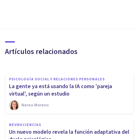
PSICOLOGÍA SOCIAL Y RELACIONES PERSONALES
¿Puede la IA atender tu salud
mental?
Artículos relacionados
Laura Panqueva Otálora
PSICOLOGÍA SOCIAL Y RELACIONES PERSONALES
La gente ya está usando la IA como 'pareja
virtual', según un estudio
Nerea Moreno
COGNICIÓN E INTELIGENCIA
Descubren que los seres
NEUROCIENCIAS
humanos tenemos un Sesgo
Un nuevo modelo revela la función adaptativa del