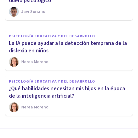
Anti-Minimalista
duelo psicológico
Javi Soriano
Javi Soriano
PSICOLOGÍA EDUCATIVA Y DEL DESARROLLO
La IA puede ayudar a la detección temprana de la
dislexia en niños
Nerea Moreno
PSICOLOGÍA EDUCATIVA Y DEL DESARROLLO
¿Qué habilidades necesitan mis hijos en la época
de la inteligencia artificial?
Nerea Moreno