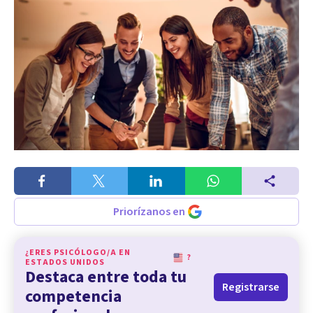
Priorízanos en
¿ERES PSICÓLOGO/A EN
?
ESTADOS UNIDOS
Destaca entre toda tu
Registrarse
competencia