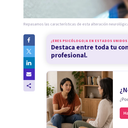
Repasamos las características de esta alteración neurológic
¿ERES PSICÓLOGO/A EN
ESTADOS UNIDOS
Destaca entre toda tu c
profesional.
¿N
¿Pod
Ha