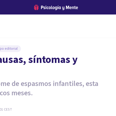
po editorial
ausas, síntomas y
me de espasmos infantiles, esta
ocos meses.
:01
CEST