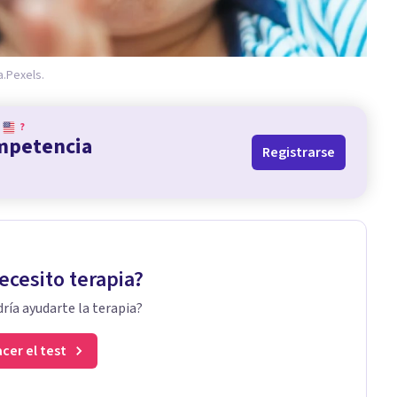
a.
Pexels.
?
ompetencia
Registrarse
ecesito terapia?
ría ayudarte la terapia?
cer el test