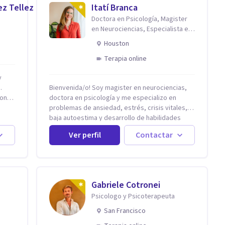
ez Tellez
Itatí Branca
Doctora en Psicología, Magister
en Neurociencias, Especialista en
ansiedad y mindfulness
Houston
Terapia online
.
Bienvenida/o! Soy magister en neurociencias,
on,
doctora en psicología y me especializo en
problemas de ansiedad, estrés, crisis vitales,
20
baja autoestima y desarrollo de habilidades
para el bienestar emocional (acompaño además
Ver perfil
Contactar
problemáticas como la desregulación
emocional, tendencias perfeccionistas,
liderazgo, problemas de sueño, depresión,
entre otras).
Gabriele Cotronei
Psicologo y Psicoterapeuta
San Francisco