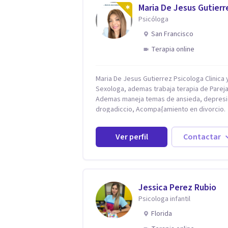
Maria De Jesus Gutierr
Psicóloga
San Francisco
Terapia online
Maria De Jesus Gutierrez Psicologa Clinica y
Sexologa, ademas trabaja terapia de Pareja
Ademas maneja temas de ansieda, depresi
drogadiccio, Acompa{amiento en divorcio.
Maneja enfoque Cognitivo Conductual. Con 
años de experiencia, constantemente
Ver perfil
Contactar
capacitandose en las diferntes areas de la
Salud Mental.
Jessica Perez Rubio
Psicologa infantil
Florida