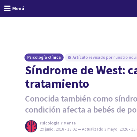
Menú
Psicología clínica
Artículo revisado
por nuestro equi
Síndrome de West: c
tratamiento
Conocida también como síndro
condición afecta a bebés de p
Psicología Y Mente
29 junio, 2018 - 13:02
— Actualizado
3 mayo, 2026 - 15