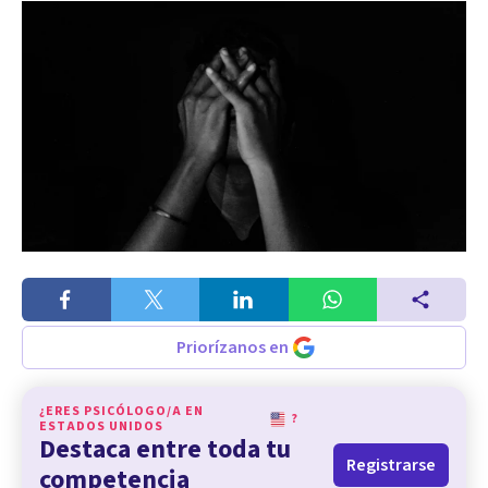
Priorízanos en
¿ERES PSICÓLOGO/A EN
?
ESTADOS UNIDOS
Destaca entre toda tu
Registrarse
competencia