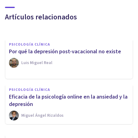
depresión; qué error'
Artículos relacionados
Psicología Y Mente
PSICOLOGÍA CLÍNICA
Por qué la depresión post-vacacional no existe
Luis Miguel Real
PSICOLOGÍA CLÍNICA
PSICOLOGÍA CLÍNICA
​Las 5 causas psicológicas de la
Eficacia de la psicología online en la ansiedad y la
depresión, y sus síntomas
depresión
Miguel Ángel Rizaldos
Arturo Torres