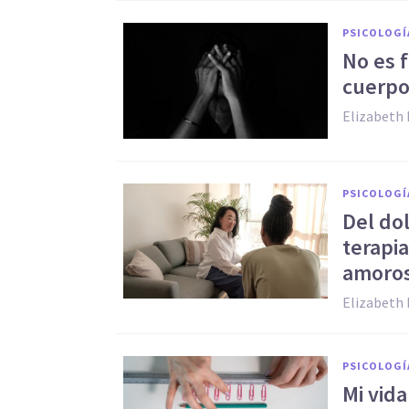
PSICOLOGÍ
No es f
cuerpo
Elizabeth 
PSICOLOGÍ
Del do
terapi
amoro
Elizabeth 
PSICOLOGÍ
Mi vid