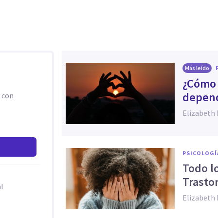
Más leído
¿Cómo 
depend
l con
Elizabeth 
PSICOLOGÍ
Todo l
Trasto
l
Elizabeth 