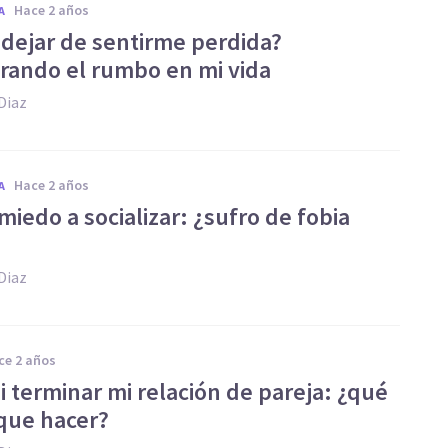
hace 2 años
A
dejar de sentirme perdida?
rando el rumbo en mi vida
Diaz
hace 2 años
A
iedo a socializar: ¿sufro de fobia
Diaz
ace 2 años
i terminar mi relación de pareja: ¿qué
que hacer?