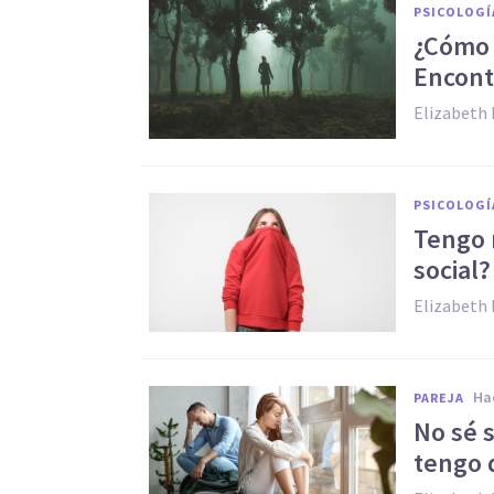
PSICOLOGÍ
¿Cómo 
Encont
Elizabeth 
PSICOLOGÍ
Tengo m
social?
Elizabeth 
h
PAREJA
No sé s
tengo 