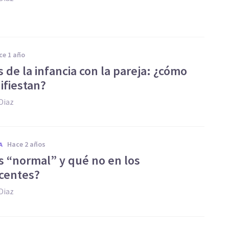
ace 1 año
 de la infancia con la pareja: ¿cómo
ifiestan?
Diaz
hace 2 años
A
s “normal” y qué no en los
centes?
Diaz