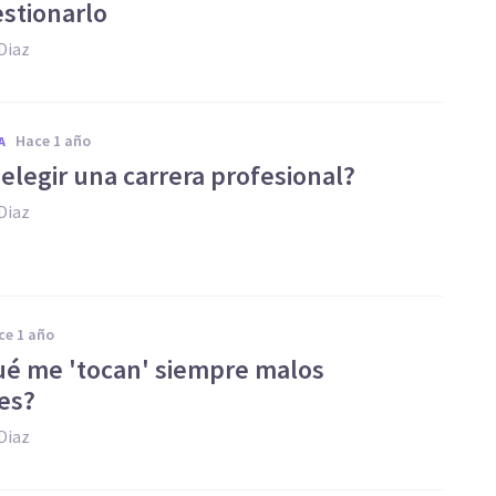
estionarlo
Diaz
hace 1 año
A
elegir una carrera profesional?
Diaz
ace 1 año
ué me 'tocan' siempre malos
es?
Diaz