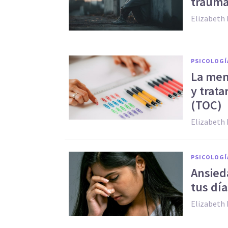
trauma
Elizabeth 
PSICOLOGÍ
La men
y trat
(TOC)
Elizabeth 
PSICOLOGÍ
Ansied
tus día
Elizabeth 