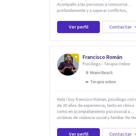
Acompaño a las personas a conocerse
profundamente y a superar conflictos,
problemas emocionales y traumas que limi
su calidad de vida. He trabajado en recono
Ver perfil
Contactar
instituciones como el Hospital Psiquiátrico
Rafael, Instituto Psiquiátrico MENDAO, San
Bernardino, Hospital Psiquiátrico Infantil y e
Centro de Integración Juvenil. Además, tuv
privilegio de colaborar en comunidades c
Francisco Román
Olivar del Conde y Xochimilco, lo que me
Psicólogo - Terapia Online
permitió conocer diversas realidades y
necesidades.
Miami Beach
Terapia online
Hola ! Soy francisco Roman, psicólogo con
de 20 años de experiencia, tanto en clinica
como en acompañamiento psicosocial a
victimas de violencia social y familiar. He t
la oportunidad de trabajar con niños adulto
familias en todos los espacios y esto me h
Ver perfil
Contactar
dado un una variedad de aprendizajes que