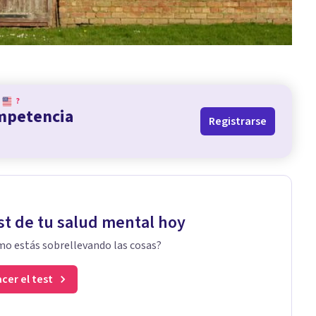
?
ompetencia
Registrarse
st de tu salud mental hoy
o estás sobrellevando las cosas?
cer el test