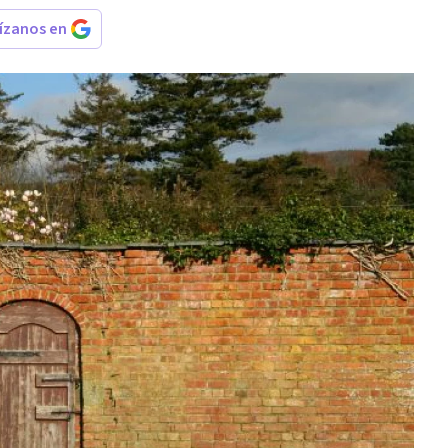
rízanos en