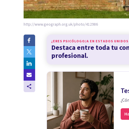
http://www.geograph.org.uk/photo/412986
¿ERES PSICÓLOGO/A EN
ESTADOS UNIDOS
Destaca entre toda tu c
profesional.
Te
¿Cóm
Ha