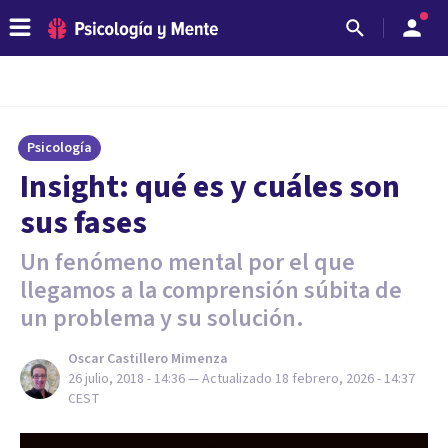
Psicología
Insight: qué es y cuáles son
sus fases
Un fenómeno mental por el que
llegamos a la comprensión súbita de
un problema y su solución.
Oscar Castillero Mimenza
26 julio, 2018 - 14:36
— Actualizado
18 febrero, 2026 - 14:37
CEST