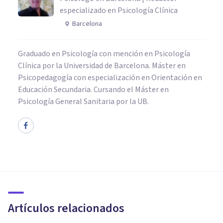
especializado en Psicología Clínica
Barcelona
Graduado en Psicología con mención en Psicología
Clínica por la Universidad de Barcelona. Máster en
Psicopedagogía con especialización en Orientación en
Educación Secundaria. Cursando el Máster en
Psicología General Sanitaria por la UB.
COGNICIÓN E INTELIGENCIA
​Cognición: definición,
procesos principales y
funcionamiento
Artículos relacionados
Arturo Torres