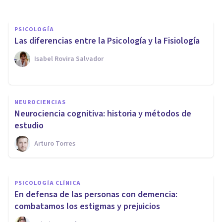
PSICOLOGÍA
Las diferencias entre la Psicología y la Fisiología
Isabel Rovira Salvador
PSICOLOGÍA
NEUROCIENCIAS
La teoría de la elección de
Neurociencia cognitiva: historia y métodos de
William Glasser
estudio
Arturo Torres
Oscar Castillero Mimenza
PSICOLOGÍA CLÍNICA
En defensa de las personas con demencia:
combatamos los estigmas y prejuicios