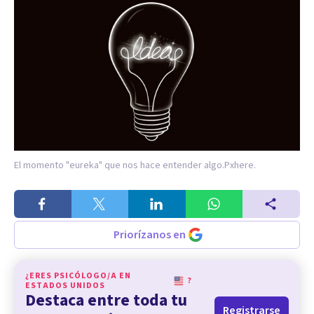
El momento "eureka" que nos hace entender algo.
Pxhere.
Priorízanos en
¿ERES PSICÓLOGO/A EN
?
ESTADOS UNIDOS
Destaca entre toda tu
Registrarse