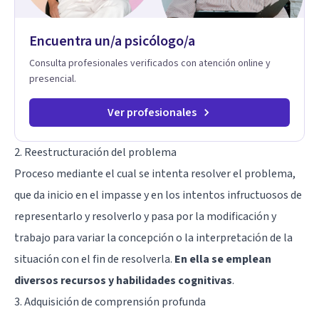
terapéuticos transformadores, cálidos y profundamente
humanos. Te acompaño a encontrar claridad, paz y propósito
Encuentra un/a psicólogo/a
en cada etapa de tu vida.
Consulta profesionales verificados con atención online y
presencial.
Ver profesionales
2. Reestructuración del problema
Proceso mediante el cual se intenta resolver el problema,
que da inicio en el impasse y en los intentos infructuosos de
representarlo y resolverlo y pasa por la modificación y
trabajo para variar la concepción o la interpretación de la
situación con el fin de resolverla.
En ella se emplean
diversos recursos y habilidades cognitivas
.
3. Adquisición de comprensión profunda