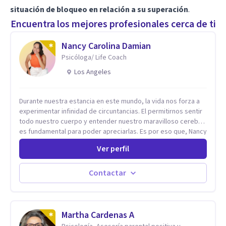
situación de bloqueo en relación a su superación
.
Encuentra los mejores profesionales cerca de ti
Nancy Carolina Damian
Psicóloga/ Life Coach
Los Angeles
Durante nuestra estancia en este mundo, la vida nos forza a
experimentar infinidad de circuntancias. El permitirnos sentir
todo nuestro cuerpo y entender nuestro maravilloso cerebro,
es fundamental para poder apreciarlas. Es por eso que, Nancy
Damian esta dispuesta a brindarte una mano amiga atravez de
Ver perfil
herramientas fundamentales para crecer y fortalecer tu
mente, alma y SER. El cómo percibimos y manejamos
nuestros diarios sucesos es el detonator que nos lleva al
Contactar
resultado de efectos impactantes que se nos quedaran
memorables. Ayudar a otros seres humanos a disfrutar de la
hermosa vida que hay, es mi placer y deleite ya que ser FELIZ
es derecho de toda la GENTE.
Martha Cardenas A