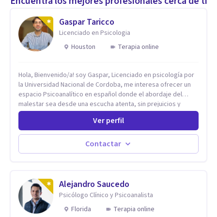
Encuentra los mejores profesionales cerca de ti
Gaspar Taricco
Licenciado en Psicologia
Houston
Terapia online
Hola, Bienvenido/a! soy Gaspar, Licenciado en psicología por
la Universidad Nacional de Cordoba, me interesa ofrecer un
espacio Psicoanalítico en español donde el abordaje del
malestar sea desde una escucha atenta, sin prejuicios y
rescatando lo singular de cada caso, sin caer en etiquetas.
Ver perfil
Considero que todas las personas en algún momento pueden
sufrir y cada una por cuestiones particulares, es en mi
espacio donde se le dará un lugar a esas cuestiones
Contactar
singulares de cada uno, para luego generar cambios. Soy una
persona en constante formación, actualmente curso
seminarios, una especialización en psicoanálisis y también
investigo. Siempre en la búsqueda de ser un mejor
Alejandro Saucedo
profesional.
Psicólogo Clínico y Psicoanalista
Florida
Terapia online