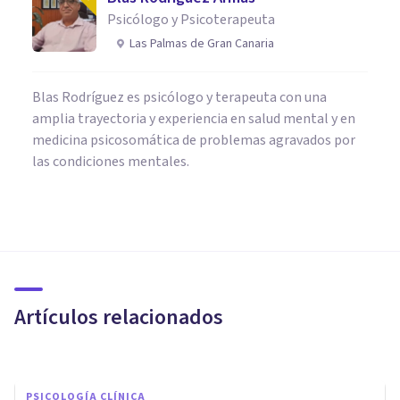
Psicólogo y Psicoterapeuta
Las Palmas de Gran Canaria
Blas Rodríguez es psicólogo y terapeuta con una
amplia trayectoria y experiencia en salud mental y en
medicina psicosomática de problemas agravados por
las condiciones mentales.
ORGANIZACIONES, RECURSOS HUMANOS Y MARKETING
Incentivos: características,
tipos y aplicación en el trabajo
Artículos relacionados
Laura Ruiz Mitjana
PSICOLOGÍA CLÍNICA