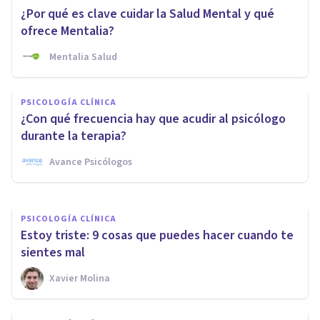
¿Por qué es clave cuidar la Salud Mental y qué
ofrece Mentalia?
Mentalia Salud
PSICOLOGÍA CLÍNICA
Las 10 mejores Residencias
PSICOLOGÍA CLÍNICA
Geriátricas en Jerez de la
¿Con qué frecuencia hay que acudir al psicólogo
Frontera
durante la terapia?
Avance Psicólogos
Xavier Molina
PSICOLOGÍA CLÍNICA
Estoy triste: 9 cosas que puedes hacer cuando te
sientes mal
Xavier Molina