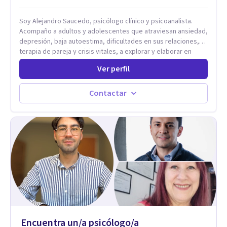
Soy Alejandro Saucedo, psicólogo clínico y psicoanalista.
Acompaño a adultos y adolescentes que atraviesan ansiedad,
depresión, baja autoestima, dificultades en sus relaciones,
terapia de pareja y crisis vitales, a explorar y elaborar en
profundidad los conflictos internos que generan malestar en
Ver perfil
su presente. A través del proceso psicoanalítico de
autoconocimiento y análisis, es posible acceder a las
historias personales, elaborar las experiencias del pasado y
Contactar
resignificarlas, liberando su influencia para construir un futuro
con mayor libertad y autenticidad. La terapia psicoanalítica
crea un espacio de verbalización libre y sin filtros. A través de
esta conversación abierta y del trabajo analítico conjunto, se
exploran las vivencias que aún condicionan el presente, se les
otorga un nuevo sentido y se transforma su impacto
emocional. De esta forma, los pacientes logran mayor
claridad sobre sí mismos, reducen significativamente su
sufrimiento y alcanzan cambios profundos y duraderos en su
vida y relaciones personales.
Encuentra un/a psicólogo/a