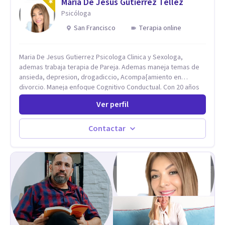
Maria De Jesus Gutierrez Tellez
Psicóloga
San Francisco
Terapia online
Maria De Jesus Gutierrez Psicologa Clinica y Sexologa,
ademas trabaja terapia de Pareja. Ademas maneja temas de
ansieda, depresion, drogadiccio, Acompa{amiento en
divorcio. Maneja enfoque Cognitivo Conductual. Con 20 años
de experiencia, constantemente capacitandose en las
Ver perfil
diferntes areas de la Salud Mental.
Contactar