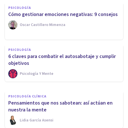
PSICOLOGÍA
Cómo gestionar emociones negativas: 9 consejos
Oscar Castillero Mimenza
PSICOLOGÍA
PSICOLOGÍA
El poder de las emociones (9
6 claves para combatir el autosabotaje y cumplir
claves científicas)
objetivos
Psicología Y Mente
Grecia Guzmán Martínez
PSICOLOGÍA CLÍNICA
Pensamientos que nos sabotean: así actúan en
nuestra la mente
Lidia García Asensi