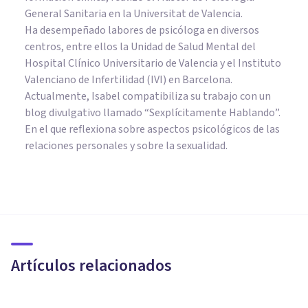
General Sanitaria en la Universitat de Valencia.
Ha desempeñado labores de psicóloga en diversos
centros, entre ellos la Unidad de Salud Mental del
Hospital Clínico Universitario de Valencia y el Instituto
Valenciano de Infertilidad (IVI) en Barcelona.
Actualmente, Isabel compatibiliza su trabajo con un
blog divulgativo llamado “Sexplícitamente Hablando”.
En el que reflexiona sobre aspectos psicológicos de las
relaciones personales y sobre la sexualidad.
PSICOLOGÍA
Las teorías del proceso dual:
qué son y cómo explican la
mente humana
Artículos relacionados
Oscar Castillero Mimenza