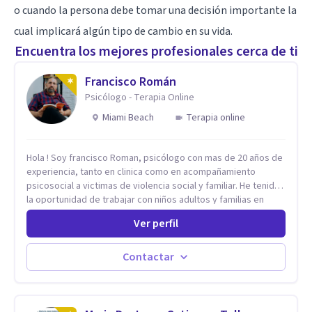
o cuando la persona debe tomar una decisión importante la
cual implicará algún tipo de cambio en su vida.
Encuentra los mejores profesionales cerca de ti
Francisco Román
Psicólogo - Terapia Online
Miami Beach
Terapia online
Hola ! Soy francisco Roman, psicólogo con mas de 20 años de
experiencia, tanto en clinica como en acompañamiento
psicosocial a victimas de violencia social y familiar. He tenido
la oportunidad de trabajar con niños adultos y familias en
todos los espacios y esto me ha dado un una variedad de
Ver perfil
aprendizajes que ahora pongo a tu disposicion. En la
actualidad puedo atenderte de manera presencial y/o virtual,
de lunes a sabado. el costo de cada sesión lo acordamos en
Contactar
el primer contacto