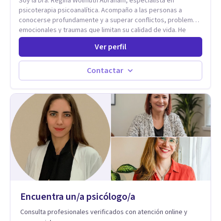
Soy la Dra. Regina Wolmuth Abraham, especialista en
profundos de la experiencia, más allá de lo únicamente
psicoterapia psicoanalítica. Acompaño a las personas a
racional.
conocerse profundamente y a superar conflictos, problemas
emocionales y traumas que limitan su calidad de vida. He
trabajado en reconocidas instituciones como el Hospital
Ver perfil
Psiquiátrico San Rafael, Instituto Psiquiátrico MENDAO, San
Bernardino, Hospital Psiquiátrico Infantil y el Centro de
Integración Juvenil. Además, tuve el privilegio de colaborar
Contactar
en comunidades como Olivar del Conde y Xochimilco, lo que
me permitió conocer diversas realidades y necesidades.
Encuentra un/a psicólogo/a
Consulta profesionales verificados con atención online y