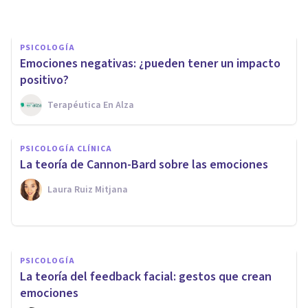
PSICOLOGÍA
Emociones negativas: ¿pueden tener un impacto
positivo?
Terapéutica En Alza
PSICOLOGÍA
Efecto de Mera Exposición: qué
PSICOLOGÍA CLÍNICA
es y cómo se expresa en
La teoría de Cannon-Bard sobre las emociones
psicología
Laura Ruiz Mitjana
Laura Ruiz Mitjana
PSICOLOGÍA
La teoría del feedback facial: gestos que crean
emociones