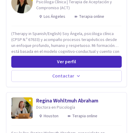
Psicóloga Clínica | Terapia de Aceptación y
Compromiso (ACT)
Los Ángeles
Terapia online
(Therapy in Spanish/English) Soy Ángela, psicóloga clínica
(CPSP N.º 67633) y acompaño procesos terapéuticos desde
un enfoque profundo, humano y respetuoso. Mi formación
está basada en el modelo cognitivo-conductual y cuento con
especialización en Terapia de Aceptación y Compromiso
Ver perfil
(ACT), formada en Fundación Foro, Argentina. Estos estudios,
junto con mi desarrollo profesional, me han permitido
construir una base sólida desde la cual acompaño cada
Contactar
proceso con sensibilidad, criterio clínico y una mirada
integradora centrada en la persona. Mi enfoque se basa en la
Terapia de Aceptación y Compromiso (ACT), desde donde no
busco eliminar el malestar, sino transformar la relación que
Regina Wohltmuh Abraham
tienes con lo que sientes y piensas. Acompaño a que puedas
Doctora en Psicología
sostener tu experiencia interna con mayor flexibilidad, sin
Houston
Terapia online
tener que luchar constantemente contigo. Integro también
herramientas como mindfulness, escritura terapéutica y
recursos creativos, que permiten acceder a niveles más