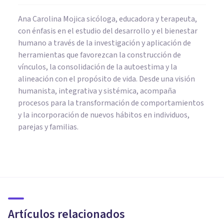
Ana Carolina Mojica sicóloga, educadora y terapeuta,
con énfasis en el estudio del desarrollo y el bienestar
humano a través de la investigación y aplicación de
herramientas que favorezcan la construcción de
vínculos, la consolidación de la autoestima y la
alineación con el propósito de vida. Desde una visión
humanista, integrativa y sistémica, acompaña
procesos para la transformación de comportamientos
y la incorporación de nuevos hábitos en individuos,
parejas y familias.
PSICOLOGÍA
Emociones neutras: qué son,
para qué sirven y cómo nos
afectan
Artículos relacionados
Mario Arrimada