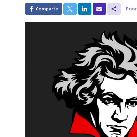
Comparte
Prio