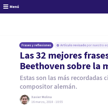
Menú
Frases y reflexiones
Artículo revisado
por nuestro eq
Las 32 mejores frase
Beethoven sobre la m
Estas son las más recordadas c
compositor alemán.
Xavier Molina
16 marzo, 2018 - 10:55