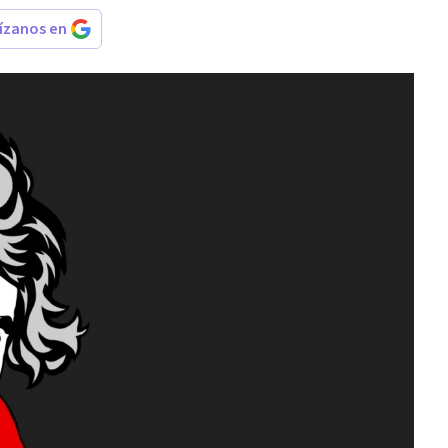
rízanos en