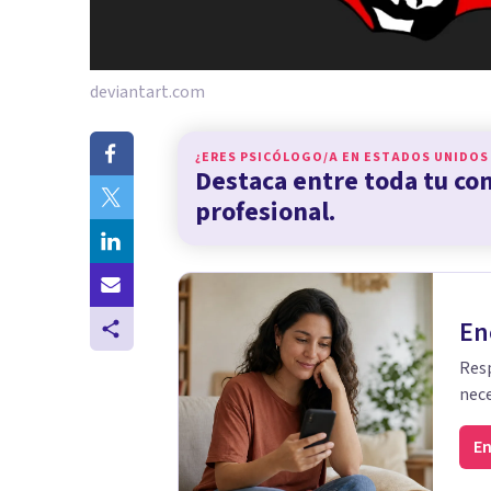
deviantart.com
¿ERES PSICÓLOGO/A EN
ESTADOS UNIDOS
Destaca entre toda tu c
profesional.
En
Resp
nece
En