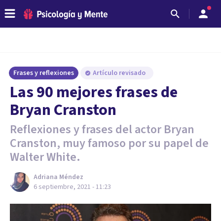
Frases y reflexiones
Artículo revisado
Las 90 mejores frases de
Bryan Cranston
Reflexiones y frases del actor Bryan
Cranston, muy famoso por su papel de
Walter White.
Adriana Méndez
6 septiembre, 2021 - 11:23