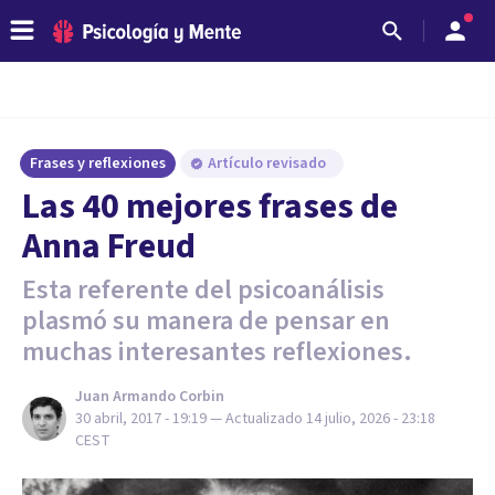
Frases y reflexiones
Artículo revisado
Las 40 mejores frases de
Anna Freud
Esta referente del psicoanálisis
plasmó su manera de pensar en
muchas interesantes reflexiones.
Juan Armando Corbin
30 abril, 2017 - 19:19
— Actualizado
14 julio, 2026 - 23:18
CEST