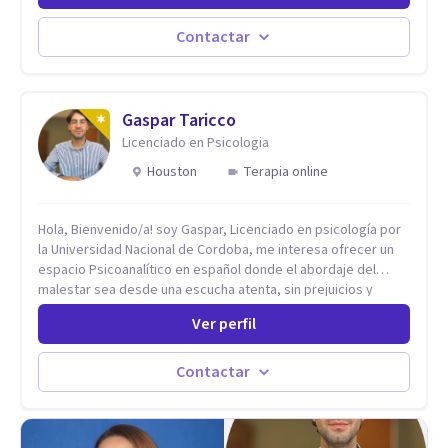
Estableciendo metas a corto y largo plazo, es vital para la
vida de cada uno tener su propia vision.
Contactar
Gaspar Taricco
Licenciado en Psicologia
Houston
Terapia online
Hola, Bienvenido/a! soy Gaspar, Licenciado en psicología por
la Universidad Nacional de Cordoba, me interesa ofrecer un
espacio Psicoanalítico en español donde el abordaje del
malestar sea desde una escucha atenta, sin prejuicios y
rescatando lo singular de cada caso, sin caer en etiquetas.
Ver perfil
Considero que todas las personas en algún momento pueden
sufrir y cada una por cuestiones particulares, es en mi
espacio donde se le dará un lugar a esas cuestiones
Contactar
singulares de cada uno, para luego generar cambios. Soy una
persona en constante formación, actualmente curso
seminarios, una especialización en psicoanálisis y también