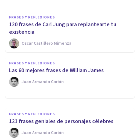
FRASES Y REFLEXIONES
120 frases de Carl Jung para replantearte tu
existencia
Oscar Castillero Mimenza
FRASES Y REFLEXIONES
Las 7 mejores frases de
FRASES Y REFLEXIONES
Alexander Luria, el
​Las 60 mejores frases de William James
neuropsicólogo ruso
Juan Armando Corbin
Xavier Molina
FRASES Y REFLEXIONES
121 frases geniales de personajes célebres
Juan Armando Corbin