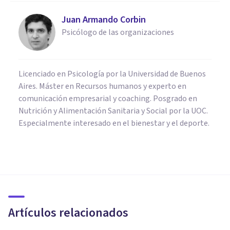
Juan Armando Corbin
Psicólogo de las organizaciones
Licenciado en Psicología por la Universidad de Buenos
Aires. Máster en Recursos humanos y experto en
comunicación empresarial y coaching. Posgrado en
Nutrición y Alimentación Sanitaria y Social por la UOC.
Especialmente interesado en el bienestar y el deporte.
FRASES Y REFLEXIONES
Las 85 mejores frases de
Jacques Lacan
Artículos relacionados
Oscar Castillero Mimenza