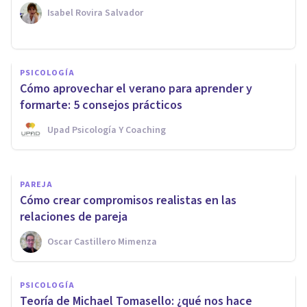
Isabel Rovira Salvador
ENTREVISTAS
¿Vale cualquier psicólogo para
PSICOLOGÍA
cualquier caso? Entrevista a
Cómo aprovechar el verano para aprender y
Beatriz Romero Martín
formarte: 5 consejos prácticos
Upad Psicología Y Coaching
Bertrand Regader
PAREJA
Cómo crear compromisos realistas en las
relaciones de pareja
Oscar Castillero Mimenza
PSICOLOGÍA
Teoría de Michael Tomasello: ¿qué nos hace