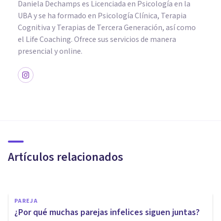
Daniela Dechamps es Licenciada en Psicología en la
UBA y se ha formado en Psicología Clínica, Terapia
Cognitiva y Terapias de Tercera Generación, así como
el Life Coaching. Ofrece sus servicios de manera
presencial y online.
PSICOLOGÍA EDUCATIVA Y DEL DESARROLLO
Educación en el siglo XXI
Artículos relacionados
Jesús Mª Pérez Santos
PAREJA
¿Por qué muchas parejas infelices siguen juntas?