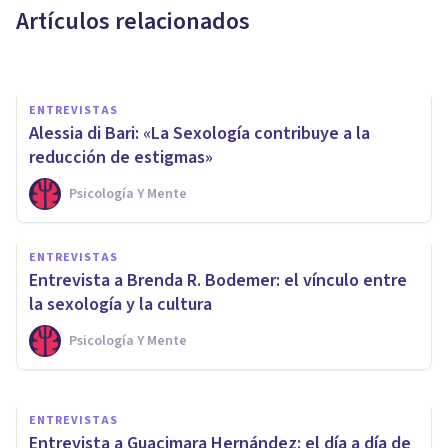
Artículos relacionados
Juan Armando Corbin
ENTREVISTAS
Alessia di Bari: «La Sexología contribuye a la
reducción de estigmas»
Psicología Y Mente
ENTREVISTAS
Pablo Fernández: «Se vive la
ENTREVISTAS
sexualidad como una
Entrevista a Brenda R. Bodemer: el vínculo entre
competición por hacerlo bien»
la sexología y la cultura
Psicología Y Mente
Bertrand Regader
ENTREVISTAS
Entrevista a Guacimara Hernández: el día a día de