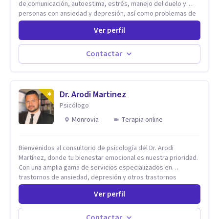
de comunicación, autoestima, estrés, manejo del duelo y
personas con ansiedad y depresión, así como problemas de
conducta y comportamiento. Desarrollo de personas
Ver perfil
maximizando su potencial y elevando su desempeño.
Estableciendo metas a corto y largo plazo, es vital para la
vida de cada uno tener su propia vision.
Contactar
Dr. Arodi Martinez
Psicólogo
Monrovia
Terapia online
Bienvenidos al consultorio de psicología del Dr. Arodi
Martínez, donde tu bienestar emocional es nuestra prioridad.
Con una amplia gama de servicios especializados en
trastornos de ansiedad, depresión y otros trastornos
emocionales, estamos dedicados a ofrecerte el mejor
Ver perfil
tratamiento para mejorar tu salud mental. En nuestro
consultorio, ofrecemos una variedad de terapias y
tratamientos diseñados para satisfacer tus necesidades
Contactar