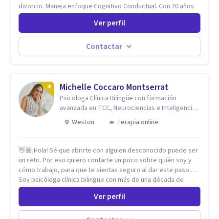
divorcio. Maneja enfoque Cognitivo Conductual. Con 20 años
de experiencia, constantemente capacitandose en las
Ver perfil
diferntes areas de la Salud Mental.
Contactar
Michelle Coccaro Montserrat
Psicóloga Clínica Bilingüe con formación
avanzada en TCC, Neurociencias e Inteligencia
Emocional.
Weston
Terapia online
👋🏽¡Hola! Sé que abrirte con alguien desconocido puede ser
un reto. Por eso quiero contarte un poco sobre quién soy y
cómo trabajo, para que te sientas seguro al dar este paso.
Soy psicóloga clínica bilingüe con más de una década de
experiencia. He dictado conferencias, escrito artículos y
Ver perfil
ejercido como profesora universitaria. Un dato curioso: he
vivido en varios países y conozco de primera mano lo que