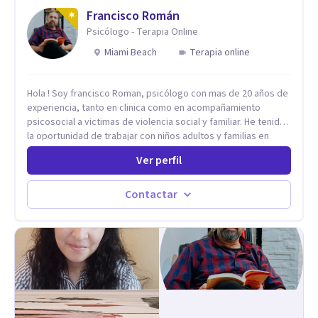
Adolescentes y Adultos
Francisco Román
Psicólogo - Terapia Online
Miami Beach
Terapia online
Hola ! Soy francisco Roman, psicólogo con mas de 20 años de
experiencia, tanto en clinica como en acompañamiento
psicosocial a victimas de violencia social y familiar. He tenido
la oportunidad de trabajar con niños adultos y familias en
todos los espacios y esto me ha dado un una variedad de
Ver perfil
aprendizajes que ahora pongo a tu disposicion. En la
actualidad puedo atenderte de manera presencial y/o virtual,
de lunes a sabado. el costo de cada sesión lo acordamos en
Contactar
el primer contacto