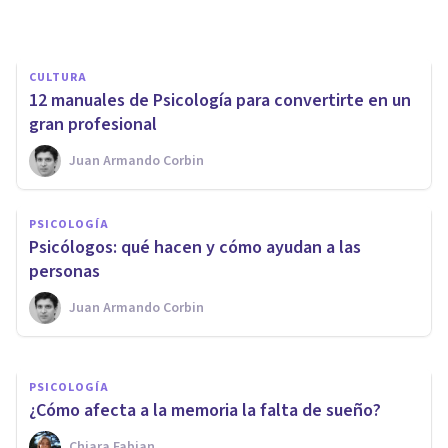
Juan Armando Corbin
CULTURA
​12 manuales de Psicología para convertirte en un
gran profesional
Juan Armando Corbin
DEPORTE
PSICOLOGÍA
Los 10 beneficios psicológicos
​Psicólogos: qué hacen y cómo ayudan a las
de practicar ejercicio físico
personas
Juan Armando Corbin
Jonathan García-Allen
PSICOLOGÍA
¿Cómo afecta a la memoria la falta de sueño?
Chiara Fabian