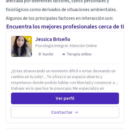
afectada por diferentes factores, tanto personales y
fisiológicos como derivados de situaciones ambientales.
Algunos de los principales factores en interacción son:
Encuentra los mejores profesionales cerca de ti
Jessica Briseño
Psicología Integral -Atención Online
Austin
Terapia online
¿Estas atravesando un momento difícil o estas deseando un
cambio en tu vida?... Te ofrezco un espacio abierto y
respetuoso donde podrás hablar con libertad y comenzar a
trabajar en lo que hoy te preocupa. Me especializo en
Trastornos de Ansiedad y a lo largo de mi experiencia
Ver perfil
profesional he acompañado a muchas Familias y Parejas con
distintas problemáticas como el manejo del estrés,
Autoestima, Gestión de la Ira, Depresión, Retos en la Crianza,
Contactar
Codependencia, Celos, entre otros. Cuento con más de 12
años de experiencia en el área de la Salud mental y he
trabajado en distintos contextos clínicos con niños,