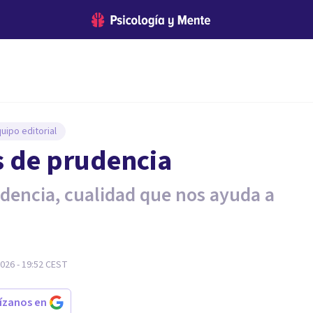
uipo editorial
s de prudencia
rudencia, cualidad que nos ayuda a
026 - 19:52
CEST
rízanos en