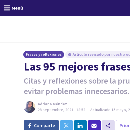
Menú
Frases y reflexiones
Artículo revisado
por nuestro eq
Las 95 mejores frase
Citas y reflexiones sobre la p
evitar problemas innecesarios.
Adriana Méndez
28 septiembre, 2021 - 18:52
— Actualizado
15 mayo, 2
Comparte
Prio