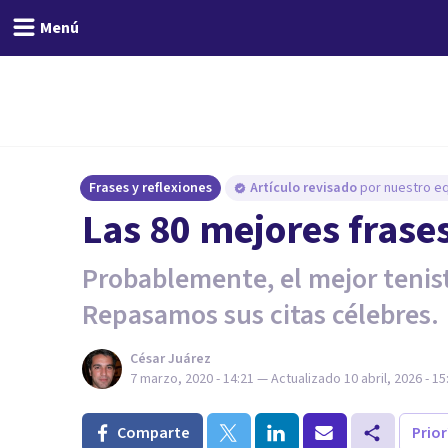
Menú
Frases y reflexiones
Artículo revisado
por nuestro eq
Las 80 mejores frase
Probablemente, el mejor tenist
Repasamos sus citas célebres.
César Juárez
7 marzo, 2020 - 14:21
— Actualizado
10 abril, 2026 - 15
Comparte
Prio