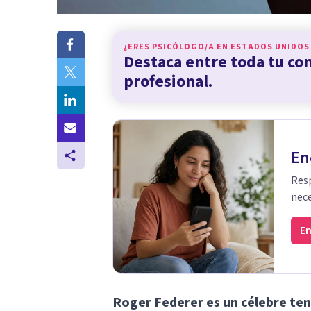
¿ERES PSICÓLOGO/A EN
ESTADOS UNIDOS
Destaca entre toda tu c
profesional.
En
Resp
nece
En
Roger Federer es un célebre teni