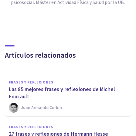
psicosocial. Máster en Actividad Física y Salud por la UB.
FRASES Y REFLEXIONES
Las 135 mejores frases de
Platón y su filosofía
Artículos relacionados
Arturo Torres
FRASES Y REFLEXIONES
Las 85 mejores frases y reflexiones de Michel
Foucault
Juan Armando Corbin
FRASES Y REFLEXIONES
FRASES Y REFLEXIONES
Las 70 mejores frases de
27 frases y reflexiones de Hermann Hesse