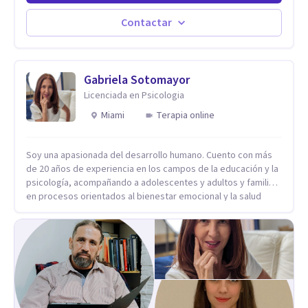
actualidad puedo atenderte de manera presencial y/o virtual,
de lunes a sabado. el costo de cada sesión lo acordamos en
Contactar
el primer contacto
Gabriela Sotomayor
Licenciada en Psicologia
Miami
Terapia online
Soy una apasionada del desarrollo humano. Cuento con más
de 20 años de experiencia en los campos de la educación y la
psicología, acompañando a adolescentes y adultos y familias
en procesos orientados al bienestar emocional y la salud
mental. Mi visión es contribuir, a través de mi trabajo, a que
las personas accedan a una vida más digna, plena y con
sentido. Considero que esto es posible cuando
desarrollamos una mayor conciencia de nuestro mundo
interior y de la manera en que nuestras experiencias influyen
en nuestra forma de sentir, pensar y relacionarnos. Mi misión
es ofrecer un espacio de acompañamiento en salud mental
basado en la comprensión, la compasión y el respeto por el