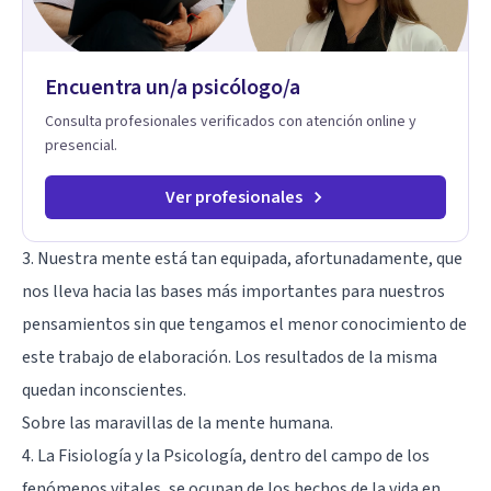
ritmo de cada persona. Integro conocimientos y herramientas
de la psicología con un enfoque informado en trauma para
ayudar a mis clientes a comprender sus conflictos internos,
Encuentra un/a psicólogo/a
fortalecer sus recursos personales, desarrollar nuevas
estrategias de afrontamiento y avanzar con mayor claridad,
Consulta profesionales verificados con atención online y
resiliencia y bienestar. Creo profundamente en la
presencial.
autoconciencia como un camino fundamental para la
transformación personal y para construir una vida más
auténtica y significativa.
Ver profesionales
3. Nuestra mente está tan equipada, afortunadamente, que
nos lleva hacia las bases más importantes para nuestros
pensamientos sin que tengamos el menor conocimiento de
este trabajo de elaboración. Los resultados de la misma
quedan inconscientes.
Sobre las maravillas de la mente humana.
4. La Fisiología y la Psicología, dentro del campo de los
fenómenos vitales, se ocupan de los hechos de la vida en