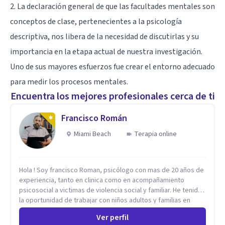
2. La declaración general de que las facultades mentales son
conceptos de clase, pertenecientes a la psicología
descriptiva, nos libera de la necesidad de discutirlas y su
importancia en la etapa actual de nuestra investigación.
Uno de sus mayores esfuerzos fue crear el entorno adecuado
para medir los procesos mentales.
Encuentra los mejores profesionales cerca de ti
Francisco Román
Miami Beach
Terapia online
Hola ! Soy francisco Roman, psicólogo con mas de 20 años de
experiencia, tanto en clinica como en acompañamiento
psicosocial a victimas de violencia social y familiar. He tenido
la oportunidad de trabajar con niños adultos y familias en
todos los espacios y esto me ha dado un una variedad de
Ver perfil
aprendizajes que ahora pongo a tu disposicion. En la