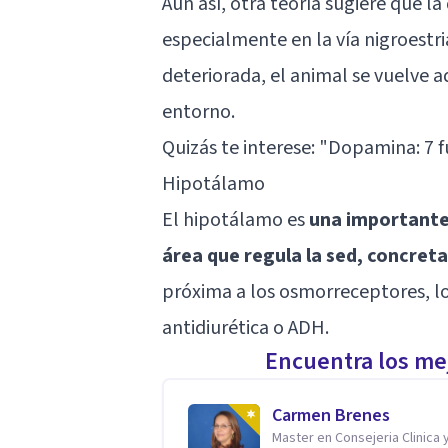
Aún así, otra teoría sugiere que l
especialmente en la vía nigroestr
deteriorada, el animal se vuelve ad
entorno.
Quizás te interese:
"Dopamina: 7 f
Hipotálamo
El hipotálamo es
una importante 
área que regula la sed, concret
próxima a los osmorreceptores, lo
antidiurética o ADH.
Encuentra los mej
Carmen Brenes
Master en Consejeria Clinica 