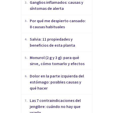
Ganglios inflamados: causas y
2
.
síntomas de alerta
Por qué me despierto cansado:
3
.
8 causas habituales
Salvia: 11 propiedades y
4
.
beneficios de esta planta
Monurol (2 g y 3 g): para qué
5
.
sirve, cómo tomarlo y efectos
Dolor en la parte izquierda del
6
.
estómago: posibles causas y
qué hacer
Las 7 contraindicaciones del
7
.
jengibre: cuándo no hay que
usarlo