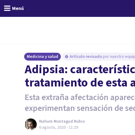
Menú
Medicina y salud
Artículo revisado
por nuestro equip
Adipsia: característi
tratamiento de esta 
Esta extraña afectación apare
experimentan sensación de se
Nahum Montagud Rubio
6 agosto, 2020 - 11:29