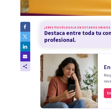
¿ERES PSICÓLOGO/A EN
ESTADOS UNIDOS
Destaca entre toda tu c
profesional.
En
Resp
nece
En