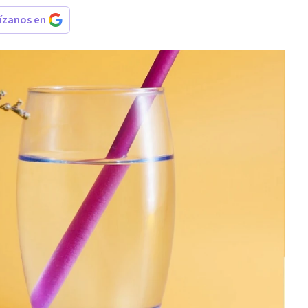
rízanos en